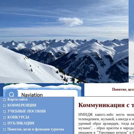
Понятие, це
Карта сайта
Коммуникация с 
КОНФЕРЕНЦИИ
УЧЕБНЫЕ ПОСОБИЯ
ИМИДЖ какого-либо места назнач
КОНКУРСЫ
телевидением, музыкой, а иногда и
ПУБЛИКАЦИИ
удачный образ ирландцев, тогда к
музыки", - образ красоты и народ
Понятие, цели и функции туризма
имиджем в "Унесенных ветром" и б