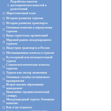
Разработка пакетов
достопримечательностей и
развлечений
Маркетинговый план
История развития туризма
История развития транспорта
Основные понятия и определения
туризма
Виды туристских организаций
Мировой рынок международного
туризма
Индустрия транспорта в России
Мотивационные аспекты в туризме
Культурный или познавательный
туризм
Социопсихологические аспекты
туризма
Туризм как сектор экономики
Основные службы гостиничного
предприятия
Второе высшее образование
менеджмент
Понятийно терминологический
словарь
Международный туризм. Основные
понятия
Как и где отдыхать