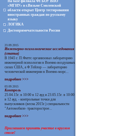
На базе филиала ФГБОУ ВПО
«МГИУ» в г.Вязьме Смоленской
области открыт Центр тестирования
иностранных граждан по русскому
языку
ЛОГИКА
Достопримечательности России
23.09.2015
Инженерно-психологические исследования
(статья)
В 1945 г. П.Фиттс организовал лабораторию
инженерной психологии в Военно-воздушных
силах США, а Ф.Тейлор — лабораторию
человеческой инженерии в Военно-морс...
подробнее >>>
03.09.2015
Контроль
25.04.15г. в 10:00 в 12 ауд и 23.05.15г. в 10:00
в 12 ауд. - контрольные точки для
выпускников (весна 2015г.) специальности
"Автомобиле- тракторострое...
подробнее >>>
Приглашаем принять участие в круглом
столе!