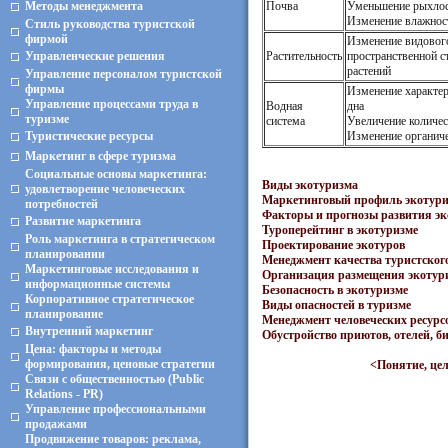
Методы менеджмента
Почва
Уменьшение рыхло
Изменение влажнос
Стиль руководства туристской
фирмой
Изменение видового
Управленческие решения
Растительность
пространствен­ной 
растений
Управление персоналом туристской
фирмы
Изменение характери
Управление процессами труда в
Водная
дна
туризме
система
Увеличение
количес
Туристические ресурсы
Изменение органиче
Маркетинг в сфере туризма
Социальные основы маркетинга:
Виды экотуризма
удовлетворение человеческих
Маркетинговый профиль экотури
потребностей
Факторы и прогнозы развития э
Развитие маркетинга
Туроперейтинг в экотуризме
Роль маркетинга в стратегическом
Проектирование экотуров
планировании
Менеджмент качества туристског
Маркетинговые исследования и
Организация размещения экотур
информационные системы
Безопасность в экотуризме
Корпоративное стратегическое
Виды опасностей в туризме
планирование
Менеджмент человеческих ресурсо
Внутренний маркетинг
Обустройство приютов, отелей, б
Цена: факторы и методы
формирования, ценовые стратегии
<Понятие, це
Связи с общественностью (Public
Relations - PR)
Управление профессиональными
продажами
Продвижение товаров: реклама,