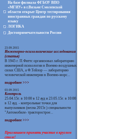
На базе филиала ФГБОУ ВПО
«МГИУ» в г.Вязьме Смоленской
области открыт Центр тестирования
иностранных граждан по русскому
языку
ЛОГИКА
Достопримечательности России
23.09.2015
Инженерно-психологические исследования
(статья)
В 1945 г. П.Фиттс организовал лабораторию
инженерной психологии в Военно-воздушных
силах США, а Ф.Тейлор — лабораторию
человеческой инженерии в Военно-морс...
подробнее >>>
03.09.2015
Контроль
25.04.15г. в 10:00 в 12 ауд и 23.05.15г. в 10:00
в 12 ауд. - контрольные точки для
выпускников (весна 2015г.) специальности
"Автомобиле- тракторострое...
подробнее >>>
Приглашаем принять участие в круглом
столе!