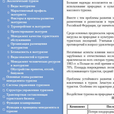
Экологический туризм
Большие надежды возлагаются на э
Виды экотуризма
использование природных и культ
массового туризма.
Маркетинговый профиль
экотуриста
Вместе с тем проблемы развития э
Факторы и прогнозы развития
разночтения и разногласия в терм
экотуризма
Российской Федерации, где значител
Туроперейтинг в экотуризме
Проектирование экотуров
Среди основных предпосылок зарожд
Менеджмент качества туристского
нагрузка на природные и культурно
обслуживания
туристских посещений. Учитывая 
Организация размещения
противоречий в вопросе удовлетворе
экотуристов
Безопасность в экотуризме
Негативные аспекты влияния масс
зарубежных и отечественных иссл
Виды опасностей в туризме
практически во всех секторах тури
Менеджмент человеческих ресурсов
1983 гг. в Польше по этой причине 
в экотуризме
70%. Площадь поврежденных лесов 
Обустройство приютов, отелей,
обслуживающего туристов, средний 
бивуаков
Основные этапы развития
Проблемы устойчивого развития о
менеджмента туризма
вовлеченных в туризм. Зачастую 
Система управления туризмом
туристов. Особенно это характерно 
Структура управления туризмом
Воздействие туризма на природные к
Транспортная составляющая
П
туристского бизнеса
Функция планирования
Компонент
Посл
Функции и принципы менеджмента в
туризме
Потеря плодородны