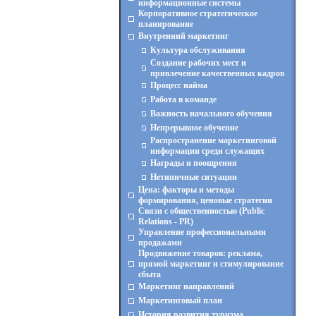
информационные системы
Корпоративное стратегическое
планирование
Внутренний маркетинг
Культура обслуживания
Создание рабочих мест и
привлечение качественных кадров
Процесс найма
Работа в команде
Важность начального обучения
Непрерывное обучение
Распространение маркетинговой
информации среди служащих
Награды и поощрения
Нетипичные ситуации
Цена: факторы и методы
формирования, ценовые стратегии
Связи с общественностью (Public
Relations - PR)
Управление профессиональными
продажами
Продвижение товаров: реклама,
прямой маркетинг и стимулирование
сбыта
Маркетинг направлений
Маркетинговый план
История развития туризма