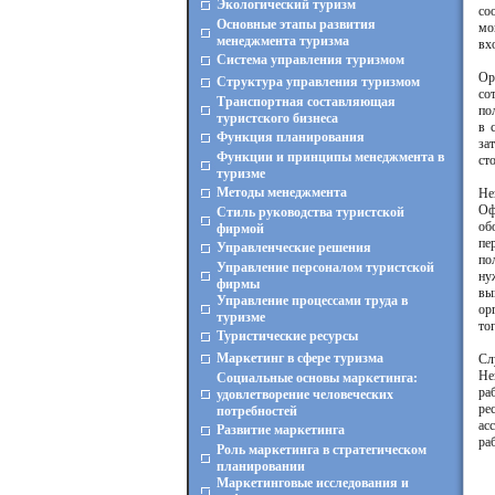
Экологический туризм
со
Основные этапы развития
мо
менеджмента туризма
вх
Система управления туризмом
Ор
Структура управления туризмом
со
Транспортная составляющая
по
туристского бизнеса
в 
Функция планирования
за
Функции и принципы менеджмента в
ст
туризме
Методы менеджмента
Не
Оф
Стиль руководства туристской
об
фирмой
пе
Управленческие решения
по
Управление персоналом туристской
ну
фирмы
вы
Управление процессами труда в
ор
туризме
то
Туристические ресурсы
Маркетинг в сфере туризма
Сл
Не
Социальные основы маркетинга:
ра
удовлетворение человеческих
ре
потребностей
ас
Развитие маркетинга
ра
Роль маркетинга в стратегическом
планировании
Маркетинговые исследования и