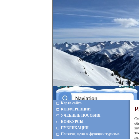
Карта сайта
Р
КОНФЕРЕНЦИИ
УЧЕБНЫЕ ПОСОБИЯ
Сл
КОНКУРСЫ
об
ПУБЛИКАЦИИ
вн
за
Понятие, цели и функции туризма
по