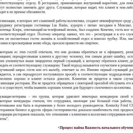
ответствующему отделу. В ресторанах, применяющих внутренний маркетинг, для по
гут полностью заменять друг друга. Служащие, которые видят, что клиент в чем-либо
одит в их прямые обязанности.
ганизации, в которых нет слаженной работы коллектива, создают некомфортную среду 
труднику регистрации гостиницы Las Hadas, курорта с пятью звездами в Мексике,
лотенца. Клерк, отвечающий на телефонный звонок, был озадачен. Конечно, гость мог з
соответствующий отдел. Поэтому оператор заявил, что это - регистрация и в его слу
тем он посоветовал гостю звонить в хозяйственный отдел и повесил трубку. Или, нап
олами и просматривая меню обеда, просили принести им спиртное.
которым из этих гостей отвечали, что они должны обратиться не к официанту, разн
ициант, переадресовывая клиента к другому человеку, тем самым делает ошибку, ост
оих упомянутых выше инцидентах первый служащий, к которому обратился клиент, до
редать ее соответствующему служащему. Такой подход называется соучастием в решении
лучивший запрос гостя или его жалобу, отвечает за это. Именно первый служащий доб
ждается, и сам переадресует поступившую просьбу в соответствующие подразделения ф
полнено хорошо и клиент остался доволен. Клиентам не придется в таком случа
ганизации ресторана. Им не придется обращаться с повторной просьбой обслужить его
го и существует, чтобы выявить хороших членов для будущего сплоченного коллектива.
ужащие-ветераны - это группа, которая удивляет некоторых менеджеров своей г
которые менеджеры считали, что сотрудники, имеющие уже большой стаж работы,
ботниками или быть в подчинении у более молодого руководителя. Kentucky Fried C
сторанном бизнесе и других сферах гостеприимства доказали ошибочность этих предпо
социации ресторанов показали, что отношения с клиентами и коллегами сотрудников-вет
боты".
<Процесс найма
Важность начального обучен