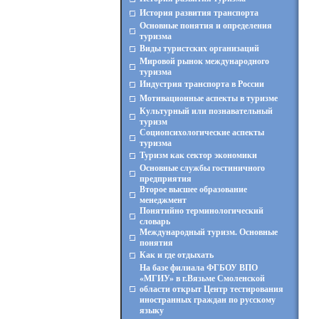
История развития транспорта
Основные понятия и определения
туризма
Виды туристских организаций
Мировой рынок международного
туризма
Индустрия транспорта в России
Мотивационные аспекты в туризме
Культурный или познавательный
туризм
Социопсихологические аспекты
туризма
Туризм как сектор экономики
Основные службы гостиничного
предприятия
Второе высшее образование
менеджмент
Понятийно терминологический
словарь
Международный туризм. Основные
понятия
Как и где отдыхать
На базе филиала ФГБОУ ВПО
«МГИУ» в г.Вязьме Смоленской
области открыт Центр тестирования
иностранных граждан по русскому
языку