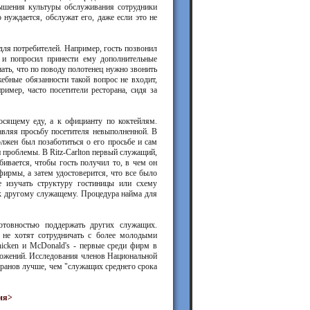
вышения культуры обслуживания сотрудники
 нуждается, обслужат его, даже если это не
для потребителей. Например, гость позвонил
 и попросил принести ему дополнительные
нать, что по поводу полотенец нужно звонить
жебные обязанности такой вопрос не входит,
ример, часто посетители ресторана, сидя за
осящему еду, а к официанту по коктейлям.
авляя просьбу посетителя невыполненной. В
лжен был позаботиться о его просьбе и сам
 проблемы. В Ritz-Carlton первый служащий,
ивается, чтобы гость получил то, в чем он
ирмы, а затем удостоверится, что все было
е изучать структуру гостиницы или схему
 к другому служащему. Процедура найма для
отовностью поддержать других служащих.
 не хотят сотрудничать с более молодыми
hicken и McDonald's - первые среди фирм в
ложений. Исследования членов Национальной
еранов лучше, чем "служащих среднего срока
ия>