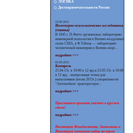
ЛОГИКА
Достопримечательности России
23.09.2015
Инженерно-психологические исследования
(статья)
В 1945 г. П.Фиттс организовал лабораторию
инженерной психологии в Военно-воздушных
силах США, а Ф.Тейлор — лабораторию
человеческой инженерии в Военно-морс...
подробнее >>>
03.09.2015
Контроль
25.04.15г. в 10:00 в 12 ауд и 23.05.15г. в 10:00
в 12 ауд. - контрольные точки для
выпускников (весна 2015г.) специальности
"Автомобиле- тракторострое...
подробнее >>>
Приглашаем принять участие в круглом
столе!
подробнее >>>
Институт Менеджмента, Экономики и
Инноваций начинает набор на курсы