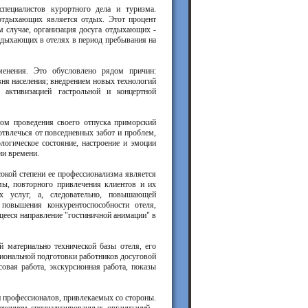
пециалистов курортного дела и туризма.
отдыхающих является отдых. Этот процент
 случае, организация досуга отдыхающих -
отдыхающих в отелях в период пребывания на
менения. Это обусловлено рядом причин:
вня населения; внедрением новых технологий
 активизацией гастрольной и концертной
том проведения своего отпуска приморский
 отвлечься от повседневных забот и проблем,
огическое состояние, настроение и эмоции
ии времени.
окой степени ее профессионализма является
мы, повторного привлечения клиентов и их
х услуг, а, следовательно, повышающей
повышения конкурентоспособности отеля,
щееся направление "гостиничной анимации" в
 материально технической базы отеля, его
иональной подготовки работников досуговой
вая работа, экскурсионная работа, показы
и профессионалов, привлекаемых со стороны.