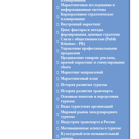
планировании
Маркетинговые исследования и
информационные системы
Корпоративное стратегическое
планирование
Внутренний маркетинг
Цена: факторы и методы
формирования, ценовые стратегии
Связи с общественностью (Public
Relations - PR)
Управление профессиональными
продажами
Продвижение товаров: реклама,
прямой маркетинг и стимулирование
сбыта
Маркетинг направлений
Маркетинговый план
История развития туризма
История развития транспорта
Основные понятия и определения
туризма
Виды туристских организаций
Мировой рынок международного
туризма
Индустрия транспорта в России
Мотивационные аспекты в туризме
Культурный или познавательный
туризм