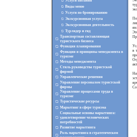
Эк
Услуги питания
ту
Виды меню
эк
Услуги по бронированию
По
Экскурсионная услуга
ли
Экскурсионная деятельность
яв
Турлидер и гид
Эт
Транспортная составляющая
Пр
туристского бизнеса
Ус
Функция планирования
в 
Функции и принципы менеджмента в
пр
туризме
От
Методы менеджмента
ак
Стиль руководства туристской
фирмой
На
Управленческие решения
эс
Управление персоналом туристской
яр
фирмы
Со
Управление процессами труда в
туризме
Туристические ресурсы
Маркетинг в сфере туризма
Социальные основы маркетинга:
удовлетворение человеческих
потребностей
Развитие маркетинга
Роль маркетинга в стратегическом