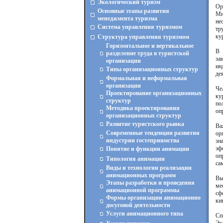
Экологический туризм
Ор
Основные этапы развития
Мн
менеджмента туризма
не
Система управления туризмом
тр
ку
Структура управления туризмом
Горизонтальное и вертикальное
В 
разделение труда в туристской
за
организации
ин
Типы организационных структур
де
Формальная и неформальная
организации
Че
Проектирование организационных
ку
структур
по
Методика проектирования
оп
организационных структур
Развитие туристского рынка
Ва
Современные тенденции развития
ор
индустрии гостеприимства
зн
эф
Понятие и функции анимации
оп
Типология анимации
са
Виды и технологии реализации
анимационных программ
Вы
Этапы разработки и проведения
ме
анимационной программы
сф
Формы организации анимационно
ки
досуговой деятельности
Услуги анимационного типа
Сп