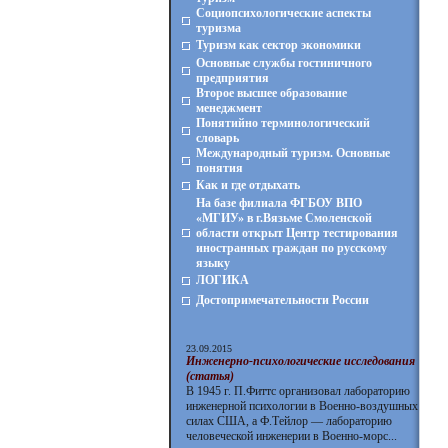
Социопсихологические аспекты
туризма
Туризм как сектор экономики
Основные службы гостиничного
предприятия
Второе высшее образование
менеджмент
Понятийно терминологический
словарь
Международный туризм. Основные
понятия
Как и где отдыхать
На базе филиала ФГБОУ ВПО
«МГИУ» в г.Вязьме Смоленской
области открыт Центр тестирования
иностранных граждан по русскому
языку
ЛОГИКА
Достопримечательности России
23.09.2015
Инженерно-психологические исследования
(статья)
В 1945 г. П.Фиттс организовал лабораторию
инженерной психологии в Военно-воздушных
силах США, а Ф.Тейлор — лабораторию
человеческой инженерии в Военно-морс...