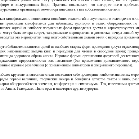
скурсионная работа может осуществляться как собственными силами, так и с привл
рфирм и экскурсионных бюро. Практика показывает, что выгоднее всего прибегать
скурсионных организаций, нежели организовывать все собственными силами.
каз кинофильмов с появлением новейших технологий и спутникового телевидения ото
шь трансляции кинофильмов для небольших аудиторий в залах, оборудованных по 
ляются одной из наиболее популярных форм проведения досуга и характеризуются м
о могут быть вечера встреч, танцевальные мероприятия и дискотека, вечера живой му
оводятся эти мероприятия чаще всего собственными силами отеля с нередким привлече
луги библиотек являются одной из наиболее старых форм проведения досуга отдыхающи
трех направлениях: выдача книг и периодики для чтения в свободное время; провед
опаганда здорового образа жизни. Игровые формы организации досуговой деятельност
дыхающим предоставляются как пассивные (без привлечения дополнительного перс
тивные игровые развлечения (с привлечением аниматоров и специального персонала).
иболее крупные и известные отели позволяют себе проведение наиболее значимых меро
трады первой величины, творческие вечера и бенефисы артистов театра и кино, раз
марки общероссийского значения, конференции и симпозиумы. Так, известными центр
чи, Анапа, Геленджик, Пятигорск и некоторые другие курорты.