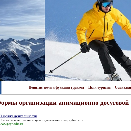
Понятие, цели и функции туризма
Цели туризма
Социальн
ормы организации анимационно досуговой 
О целях деятельности
Статья по психологии:
о целях деятельности
на psyhodic.ru
www.psyhodic.ru