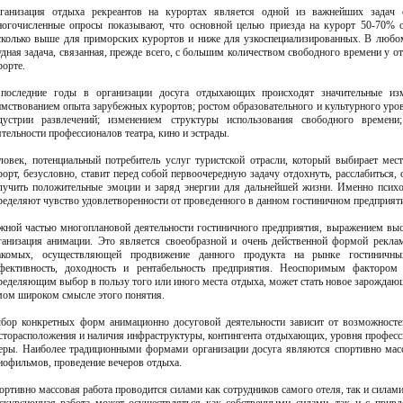
ганизация отдыха рекреантов на курортах является одной из важнейших задач с
огочисленные опросы показывают, что основной целью приезда на курорт 50-70% 
сколько выше для приморских курортов и ниже для узкоспециализированных. В любом
удная задача, связанная, прежде всего, с большим количеством свободного времени у 
рорте.
последние годы в организации досуга отдыхающих происходят значительные из
имствованием опыта зарубежных курортов; ростом образовательного и культурного уро
дустрии развлечений; изменением структуры использования свободного времени;
ятельности профессионалов театра, кино и эстрады.
ловек, потенциальный потребитель услуг туристской отрасли, который выбирает мес
рорт, безусловно, ставит перед собой первоочередную задачу отдохнуть, расслабиться,
лучить положительные эмоции и заряд энергии для дальнейшей жизни. Именно психол
ределяют чувство удовлетворенности от проведенного в данном гостиничном предприят
жной частью многоплановой деятельности гостиничного предприятия, выражением выс
ганизация анимации. Это является своеобразной и очень действенной формой рекла
акомых, осуществляющей продвижение данного продукта на рынке гостиничны
фективность, доходность и рентабельность предприятия. Неоспоримым фактором 
ределяющим выбор в пользу того или иного места отдыха, может стать новое зарождаю
мом широком смысле этого понятия.
бор конкретных форм анимационно досуговой деятельности зависит от возможностей
сторасположения и наличия инфраструктуры, контингента отдыхающих, уровня професс
еры. Наиболее традиционными формами организации досуга являются спортивно массо
нофильмов, проведение вечеров отдыха.
ортивно массовая работа проводится силами как сотрудников самого отеля, так и силам