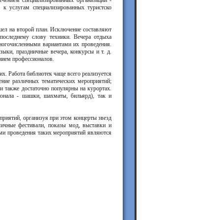
ечением специализированных организаций -
 к услугам специализированных туристско
шел на второй план. Исключение составляют
последнему слову техники. Вечера отдыха
ногочисленными вариантами их проведения.
зыки, праздничные вечера, конкурсы и т. д.
нием профессионалов.
х. Работа библиотек чаще всего реализуется
ение различных тематических мероприятий;
и также достаточно популярны на курортах.
онала - шашки, шахматы, бильярд), так и
приятий, организуя при этом концерты звезд
личные фестивали, показы мод, выставки и
ами проведения таких мероприятий являются