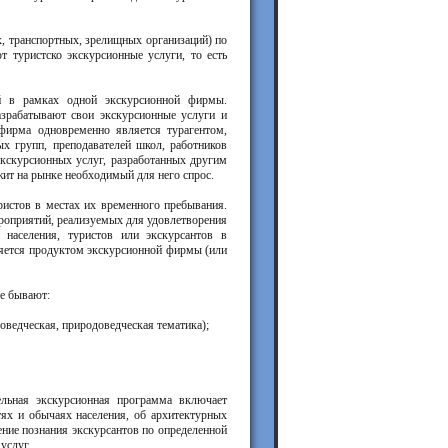
 транспортных, зрелищных организаций) по
 туристско экскурсионные услуги, то есть
й в рамках одной экскурсионной фирмы.
рабатывают свои экскурсионные услуги и
фирма одновременно является турагентом,
ых групп, преподавателей школ, работников
экскурсионных услуг, разработанных другим
жит на рынке необходимый для него спрос.
истов в местах их временного пребывания.
ероприятий, реализуемых для удовлетворения
 населения, туристов или экскурсантов в
ляется продуктом экскурсионной фирмы (или
е бывают:
воведческая, природоведческая тематика);
льная экскурсионная программа включает
тях и обычаях населения, об архитектурных
ние познания экскурсантов по определенной
услуг.