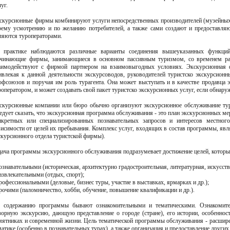
уг.
скурсионные фирмы комбинируют услуги непосредственных производителей (музейных,
оему усмотрению и по желанию потребителей, а также сами создают и предоставляют
ляются туроператорами.
 практике наблюдаются различные варианты соединения вышеуказанных функци
чинающие фирмы, занимающиеся в основном пассивным туризмом, со временем раз
аимодействуют с фирмой партнером на взаимовыгодных условиях. Экскурсионная 
ивлекая к данной деятельности экскурсоводов, руководителей туристско экскурсионн
офсоюзов и поручая им роль турагента. Она может выступать и в качестве продавца 
роператором, и может создавать свой пакет туристско экскурсионных услуг, если обнару
скурсионные компании или бюро обычно организуют экскурсионное обслуживание тур
едует сказать, что экскурсионная программа обслуживания - это план экскурсионных м
нкретных или специализированных познавательных запросов и интересов местного
висимости от целей их пребывания. Комплекс услуг, входящих в состав программы, яв
скурсионного отдела туристской фирмы).
дача программы экскурсионного обслуживания подразумевает достижение целей, которы
познавательными (историческая, архитектурно градостроительная, литературная, искусст
развлекательными (отдых, спорт);
профессиональными (деловые, бизнес туры, участие в выставках, ярмарках и др.);
прочими (паломничество, хобби, обучение, повышение квалификации и др.).
 содержанию программы бывают ознакомительными и тематическими. Ознакомите
зорную экскурсию, дающую представление о городе (стране), его истории, особеннос
мятниках и современной жизни. Цель тематической программы обслуживания - расшире
матике (особенно в познавательных турах), а также организация и предоставление других 