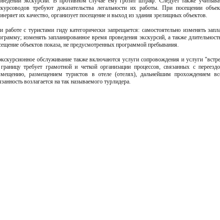
оведении экскурсий. В противном случае ему грозит штраф. Следует также учитыва
скурсоводов требуют доказательства легальности их работы. При посещении объек
оверяет их качество, организует посещение и выход из здания зрелищных объектов.
и работе с туристами гиду категорически запрещается: самостоятельно изменять зап
ограмму; изменять запланированное время проведения экскурсий, а также длительност
сещение объектов показа, не предусмотренных программой пребывания.
экскурсионное обслуживание также включаются услуги сопровождения и услуги "встре
 границу требует грамотной и четкой организации процессов, связанных с переезд
змещению, размещением туристов в отеле (отелях), дальнейшим прохождением вс
язанность возлагается на так называемого турлидера.