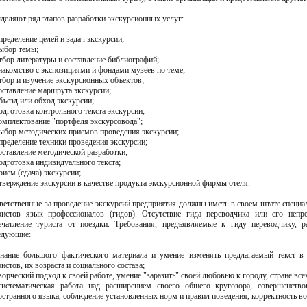
деляют ряд этапов разработки экскурсионных услуг:
определение целей и задач экскурсии;
выбор темы;
отбор литературы и составление библиографий;
знакомство с экспозициями и фондами музеев по теме;
отбор и изучение экскурсионных объектов;
составление маршрута экскурсии;
объезд или обход экскурсии;
подготовка контрольного текста экскурсии;
комплектование "портфеля экскурсовода";
выбор методических приемов проведения экскурсии;
определение техники проведения экскурсии;
составление методической разработки;
подготовка индивидуального текста;
прием (сдача) экскурсии;
утверждение экскурсии в качестве продукта экскурсионной фирмы отеля.
ветственные за проведение экскурсий предприятия должны иметь в своем штате специ
ристов язык профессионалов (гидов). Отсутствие гида переводчика или его непр
ечатление туриста от поездки. Требования, предъявляемые к гиду переводчику,
едующие:
знание большого фактического материала и умение изменять предлагаемый текст в 
ристов, их возраста и социального состава;
творческий подход к своей работе, умение "заразить" своей любовью к городу, стране вс
систематическая работа над расширением своего общего кругозора, совершенств
остранного языка, соблюдение установленных норм и правил поведения, корректность в