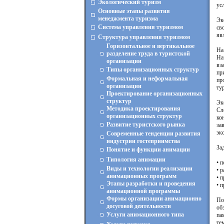
Экологический туризм
усл
Основные этапы развития
менеджмента туризма
Эк
Система управления туризмом
св
яв
Структура управления туризмом
Горизонтальное и вертикальное
На
разделение труда в туристской
На
организации
вз
Типы организационных структур
пр
Формальная и неформальная
пр
организации
ту
Проектирование организационных
структур
Эк
Методика проектирования
Сл
организационных структур
ко
Развитие туристского рынка
за
эк
Современные тенденции развития
индустрии гостеприимства
За
Понятие и функции анимации
Типология анимации
• 
Виды и технологии реализации
• 
анимационных программ
• 
Этапы разработки и проведения
• 
анимационной программы
Формы организации анимационно
По
досуговой деятельности
об
Услуги анимационного типа
па
те