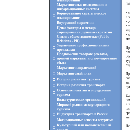
планировании
Об
Маркетинговые исследования и
информационные системы
• 
Корпоративное стратегическое
• 
планирование
• 
Внутренний маркетинг
• 
Цена: факторы и методы
ту
формирования, ценовые стратегии
• 
Связи с общественностью (Public
эк
Relations - PR)
Управление профессиональными
Пр
продажами
пл
Продвижение товаров: реклама,
об
прямой маркетинг и стимулирование
ту
сбыта
ви
Маркетинг направлений
Маркетинговый план
Пр
го
История развития туризма
за
История развития транспорта
пу
Основные понятия и определения
туризма
Ес
Виды туристских организаций
но
в 
Мировой рынок международного
пи
туризма
гр
Индустрия транспорта в России
ме
Мотивационные аспекты в туризме
Культурный или познавательный
Не
туризм