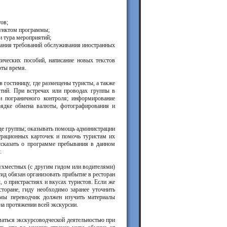
ов;
пунктом программы;
и тура мероприятий;
тания требований обслуживания иностранных
сических пособий, написание новых текстов
оты время.
в гостиницу, где размещены туристы, а также
ятий. При встречах или проводах группы в
и пограничного контроля; информирование
орядке обмена валюты, фотографирования и
зде группы; оказывать помощь администрации
страционных карточек и помочь туристам их
ассказать о программе пребывания в данном
.
двухместных (с другим гидом или водителями)
гид обязан организовать прибытие в ресторан
 о пристрастиях и вкусах туристов. Если же
сторане, гиду необходимо заранее уточнить
ммы переводчик должен изучить материалы
на протяжении всей экскурсии.
маться экскурсоводческой деятельностью при