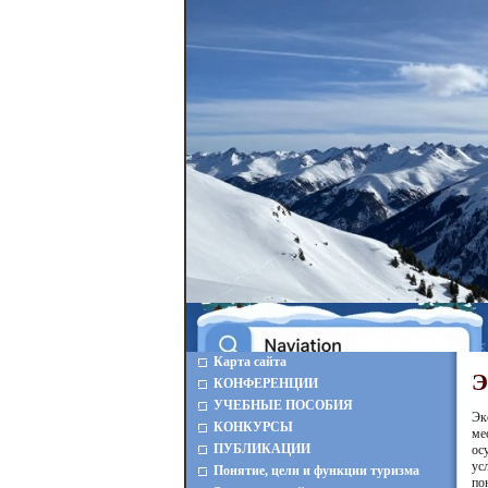
Карта сайта
Э
КОНФЕРЕНЦИИ
УЧЕБНЫЕ ПОСОБИЯ
Эк
КОНКУРСЫ
ме
ПУБЛИКАЦИИ
ос
ус
Понятие, цели и функции туризма
по