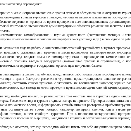
язанности гида переводчика:
хорошее знание и строгое выполнение правил приема и обслуживания иностранных турист
сопровождение группы туристов в поездке, начиная от первого и заканчивая последним 
обеспечение устного перевода во время проведения всех запланированных организаторам
строгий контроль за выполнением администрациями объектов размещения и системы пи
ристов;
систематическое самообразование и научная деятельность (составление методик и лек
скурсий, комплектование и пополнение портфеля экскурсовода и др.) в свободное от раб
и назначении гида на работу с конкретной иностранной группой ему выдаются пропуска 
ан поездки с указанием дат, времени и места проведения запланированных меропри
язанности гида входят: оказание помощи туристам в прохождении таможенного ил
ристов о правилах въезда в государства (таможенные правила и ограничения), о п
деосъемки на территории государства; организация получения багажа.
и размещении туристов гид обязан: представиться работникам отеля и сообщить о прие
стиницы в целях быстрого расселения туристов; проконтролировать заполнение реги
полнить; составить списки туристов с указанием их гостиничных номеров; заранее р
нкте стоянки; при выезде из отеля проверить правильность сдачи ключей администратору
ли гиду необходим ночлег, он размещается в том же отеле, что и туристы в одно- или 
мерах. Расселение гида и туриста в одном номере не принято. При организации питания 
точно назначенное время, информировать службы питания ресторана о прибытии группы,
тание организуется во время поездки, например, во время стоянок или в вагоне ре
афики питания, о чем сообщить туристам. При выполнении экскурсионной програ
тодических пособий по маршруту, находиться с группой и вести полный устный перевод 
обходимо отметить, что гид переводчик обязан иметь при себе лицензию на право зани