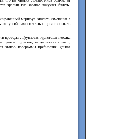
ть, что во многих странах мира обычно от
тов зрелищ гид заранее получает билеты,
ланированный маршрут, вносить изменения в
ь экскурсий; самостоятельно организовывать
чи проводы". Групповая туристская поездка
ом группы туристов, ее доставкой к месту
ех этапов программы пребывания, данная