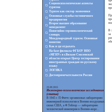
пр
Социопсихологические аспекты
эк
туризма
пр
Туризм как сектор экономики
Пр
Основные службы гостиничного
пр
предприятия
по
Второе высшее образование
менеджмент
В 
Понятийно терминологический
за
словарь
ра
Международный туризм. Основные
об
понятия
Как и где отдыхать
На базе филиала ФГБОУ ВПО
«МГИУ» в г.Вязьме Смоленской
области открыт Центр тестирования
иностранных граждан по русскому
языку
ЛОГИКА
Достопримечательности России
23.09.2015
Инженерно-психологические исследования
(статья)
В 1945 г. П.Фиттс организовал лабораторию
инженерной психологии в Военно-воздушных
силах США, а Ф.Тейлор — лабораторию
человеческой инженерии в Военно-морс...