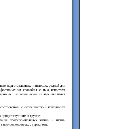
ально подготовленных и знающих родной для
офессионализм способны сильно испортить
 различны, но основными из них являются
соответствии с особенностями контингента
ех присутствующих в группе;
ование профессиональных знаний и знаний
о взаимоотношениях с туристами.