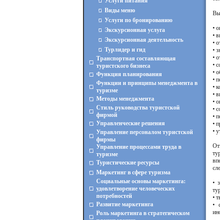
Услуги питания
Виды меню
Вы
Услуги по бронированию
• 
Экскурсионная услуга
• 
Экскурсионная деятельность
• 
Турлидер и гид
• 
• 
Транспортная составляющая
• 
туристского бизнеса
• 
Функция планирования
• 
Функции и принципы менеджмента в
• 
туризме
• 
Методы менеджмента
• 
Стиль руководства туристской
• 
фирмой
• 
Управленческие решения
• 
• 
Управление персоналом туристской
фирмы
От
Управление процессами труда в
ту
туризме
вп
Туристические ресурсы
сл
Маркетинг в сфере туризма
Социальные основы маркетинга:
• 
удовлетворение человеческих
ту
потребностей
• 
Развитие маркетинга
• 
ин
Роль маркетинга в стратегическом