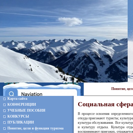
Понятие, це
Карта сайта
Социальная сфера
КОНФЕРЕНЦИИ
УЧЕБНЫЕ ПОСОБИЯ
В процессе освоения определенного
КОНКУРСЫ
откуда приезжают туристы; культур
ПУБЛИКАЦИИ
культура обслуживания. Все культур
и культуру отдыха. Культура отд
Понятие, цели и функции туризма
воспринимают приезжих, отражается 