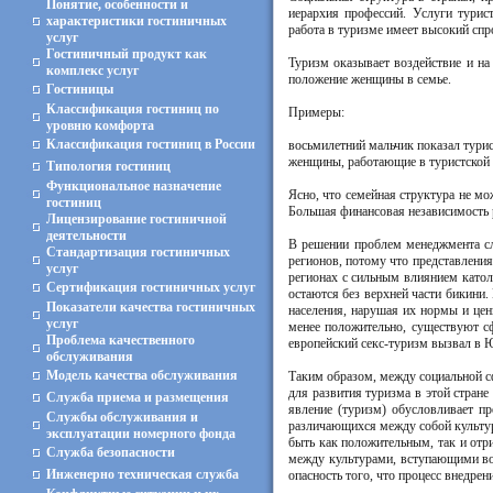
Понятие, особенности и
иерархия профессий. Услуги турис
характеристики гостиничных
работа в туризме имеет высокий спр
услуг
Гостиничный продукт как
Туризм оказывает воздействие и н
комплекс услуг
положение женщины в семье.
Гостиницы
Классификация гостиниц по
Примеры:
уровню комфорта
Классификация гостиниц в России
восьмилетний мальчик показал турис
женщины, работающие в туристской 
Типология гостиниц
Функциональное назначение
Ясно, что семейная структура не мо
гостиниц
Большая финансовая независимость
Лицензирование гостиничной
деятельности
В решении проблем менеджмента сл
Стандартизация гостиничных
регионов, потому что представления 
услуг
регионах с сильным влиянием катол
Сертификация гостиничных услуг
остаются без верхней части бикини.
Показатели качества гостиничных
населения, нарушая их нормы и цен
услуг
менее положительно, существуют сф
Проблема качественного
европейский секс-туризм вызвал в 
обслуживания
Модель качества обслуживания
Таким образом, между социальной сф
для развития туризма в этой стране
Служба приема и размещения
явление (туризм) обусловливает п
Службы обслуживания и
различающихся между собой культур
эксплуатации номерного фонда
быть как положительным, так и отр
Служба безопасности
между культурами, вступающими во 
Инженерно техническая служба
опасность того, что процесс внедре