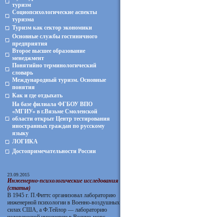
туризм
Социопсихологические аспекты
туризма
Туризм как сектор экономики
Основные службы гостиничного
предприятия
Второе высшее образование
менеджмент
Понятийно терминологический
словарь
Международный туризм. Основные
понятия
Как и где отдыхать
На базе филиала ФГБОУ ВПО
«МГИУ» в г.Вязьме Смоленской
области открыт Центр тестирования
иностранных граждан по русскому
языку
ЛОГИКА
Достопримечательности России
23.09.2015
Инженерно-психологические исследования
(статья)
В 1945 г. П.Фиттс организовал лабораторию
инженерной психологии в Военно-воздушных
силах США, а Ф.Тейлор — лабораторию