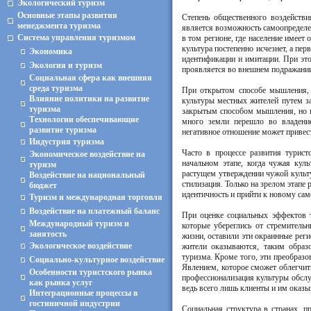
Экологический туризм
Основные этапы развития
Степень общественного воздейств
менеджмента туризма
является возможность самоопределе
Система управления туризмом
в том регионе, где население имее
культура постепенно исчезнет, а п
Экономика
идентификации и имитации. При эт
Экология и туризм
проявляется во внешнем подражании
Социальная сфера как внешняя
среда туризма
При открытом способе мышления, 
Влияние политики на развитие
культуры местных жителей путем за
туризма
закрытым способом мышления, но г
Технологии обеспечивающие
много земли перешло во владение
развитие туризма
негативное отношение может привест
Индустрия туризма
Часто в процессе развития турист
Экономическое воздействие на
начальном этапе, когда чужая кул
туризм
растущем утверждении чужой культу
Воздействие на национальный
стилизация. Только на зрелом этапе
бюджет
идентичность и прийти к новому са
Туризм и международная торговля
Воздействие на платежный баланс
При оценке социальных эффектов т
Международный туризм и
которые убереглись от стремитель
занятость
жизни, оставили эти окраинные регио
Экологическое воздействие
жители оказываются, таким образ
туризма. Кроме того, эти преобразо
Социально-культурное воздействие
Явлением, которое сможет облегчит
Особенности туристского рынка
профессионализация культуры обслу
как рынка услуг
ведь всего лишь клиенты и им оказы
Интеграционные процессы в
гостиничной индустрии
Социальная структура в странах, 