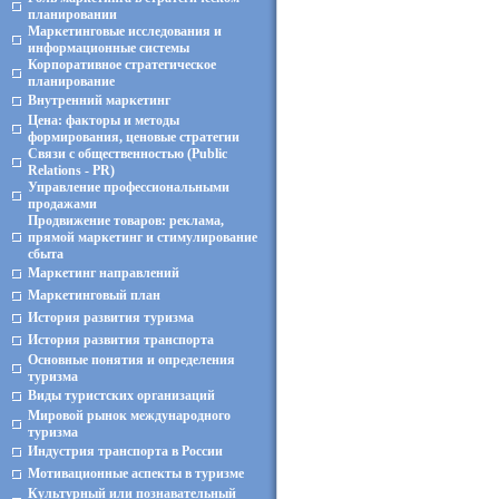
планировании
Маркетинговые исследования и
информационные системы
Корпоративное стратегическое
планирование
Внутренний маркетинг
Цена: факторы и методы
формирования, ценовые стратегии
Связи с общественностью (Public
Relations - PR)
Управление профессиональными
продажами
Продвижение товаров: реклама,
прямой маркетинг и стимулирование
сбыта
Маркетинг направлений
Маркетинговый план
История развития туризма
История развития транспорта
Основные понятия и определения
туризма
Виды туристских организаций
Мировой рынок международного
туризма
Индустрия транспорта в России
Мотивационные аспекты в туризме
Культурный или познавательный