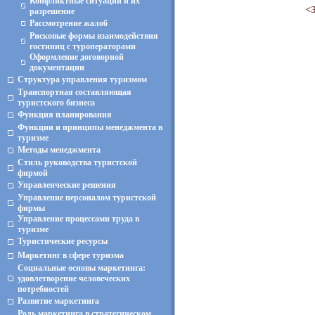
Конфликтные ситуации и их
<Э
разрешение
Рассмотрение жалоб
Рисковые формы взаимодействия
гостиниц с туроператорами
Оформление договорной
документации
Структура управления туризмом
Транспортная составляющая
туристского бизнеса
Функция планирования
Функции и принципы менеджмента в
туризме
Методы менеджмента
Стиль руководства туристской
фирмой
Управленческие решения
Управление персоналом туристской
фирмы
Управление процессами труда в
туризме
Туристические ресурсы
Маркетинг в сфере туризма
Социальные основы маркетинга:
удовлетворение человеческих
потребностей
Развитие маркетинга
Роль маркетинга в стратегическом