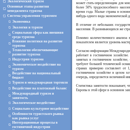
Экологический туризм
может стать определяющим для мног
Основные этапы развития
более 50% трудоспособного населе
менеджмента туризма
время года. Малые страны в основн
Система управления туризмом
нибудь одного вида экономической д
Экономика
В отличие от небольших государст
Экология и туризм
населения. В развивающихся же стра
Социальная сфера как внешняя
среда туризма
Помимо количественного анализа в
Влияние политики на развитие
показателем является уровень масте
туризма
Технологии обеспечивающие
Согласно информации Международног
развитие туризма
работает в гостиничном хозяйстве.
Индустрия туризма
занятых в гостиничном хозяйстве, 
требуют большей технической оснащ
Экономическое воздействие на
странах примерно составляет от 
туризм
гостиничном хозяйстве в целом хот
Воздействие на национальный
очередь, определяется величиной ин
бюджет
Туризм и международная торговля
Статистика занятости показывает, 
Воздействие на платежный баланс
Европы в этой сфере в основном зан
Международный туризм и
занятость
Экологическое воздействие
Социально-культурное воздействие
Особенности туристского рынка
как рынка услуг
Интеграционные процессы в
гостиничной индустрии