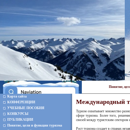
Понятие, це
Карта сайта
Международный ту
КОНФЕРЕНЦИИ
УЧЕБНЫЕ ПОСОБИЯ
Туризм охватывает множество разно
КОНКУРСЫ
сфере туризма. Более того, решени
ПУБЛИКАЦИИ
связей между туристским сектором 
Понятие, цели и функции туризма
Рост туризма создает в странах неза