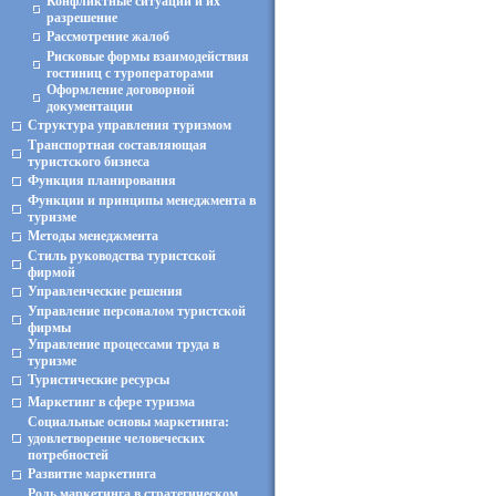
Конфликтные ситуации и их
разрешение
Рассмотрение жалоб
Рисковые формы взаимодействия
гостиниц с туроператорами
Оформление договорной
документации
Структура управления туризмом
Транспортная составляющая
туристского бизнеса
Функция планирования
Функции и принципы менеджмента в
туризме
Методы менеджмента
Стиль руководства туристской
фирмой
Управленческие решения
Управление персоналом туристской
фирмы
Управление процессами труда в
туризме
Туристические ресурсы
Маркетинг в сфере туризма
Социальные основы маркетинга:
удовлетворение человеческих
потребностей
Развитие маркетинга
Роль маркетинга в стратегическом