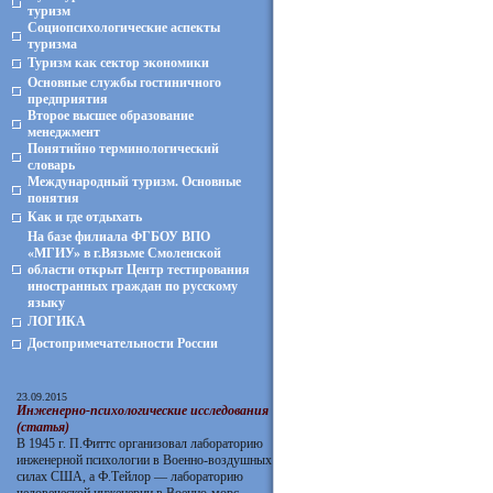
туризм
Социопсихологические аспекты
туризма
Туризм как сектор экономики
Основные службы гостиничного
предприятия
Второе высшее образование
менеджмент
Понятийно терминологический
словарь
Международный туризм. Основные
понятия
Как и где отдыхать
На базе филиала ФГБОУ ВПО
«МГИУ» в г.Вязьме Смоленской
области открыт Центр тестирования
иностранных граждан по русскому
языку
ЛОГИКА
Достопримечательности России
23.09.2015
Инженерно-психологические исследования
(статья)
В 1945 г. П.Фиттс организовал лабораторию
инженерной психологии в Военно-воздушных
силах США, а Ф.Тейлор — лабораторию