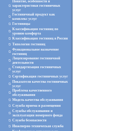
Понятие, особенности и
характеристики гостиничных
услуг
Гостиничный продукт как
комплекс услуг
Гостиницы
Классификация гостиниц по
уровню комфорта
Классификация гостиниц в России
Типология гостиниц
Функциональное назначение
гостиниц
Лицензирование гостиничной
деятельности
Стандартизация гостиничных
услуг
Сертификация гостиничных услуг
Показатели качества гостиничных
услуг
Проблема качественного
обслуживания
Модель качества обслуживания
Служба приема и размещения
Службы обслуживания и
эксплуатации номерного фонда
Служба безопасности
Инженерно техническая служба