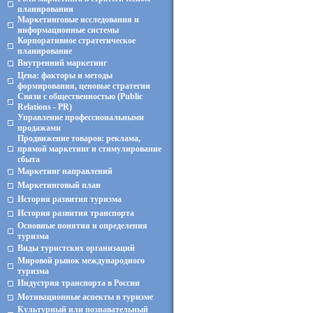
планировании
Маркетинговые исследования и
информационные системы
Корпоративное стратегическое
планирование
Внутренний маркетинг
Цена: факторы и методы
формирования, ценовые стратегии
Связи с общественностью (Public
Relations - PR)
Управление профессиональными
продажами
Продвижение товаров: реклама,
прямой маркетинг и стимулирование
сбыта
Маркетинг направлений
Маркетинговый план
История развития туризма
История развития транспорта
Основные понятия и определения
туризма
Виды туристских организаций
Мировой рынок международного
туризма
Индустрия транспорта в России
Мотивационные аспекты в туризме
Культурный или познавательный