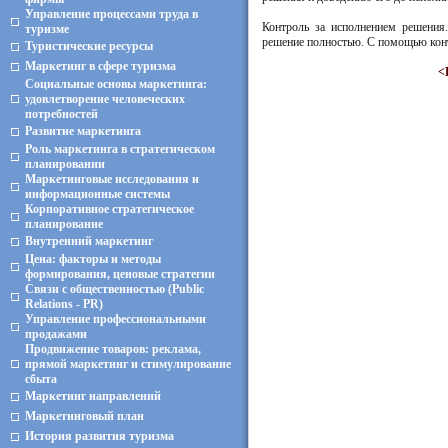
Управление процессами труда в
Контроль за исполнением решения
туризме
решение полностью. С помощью конт
Туристические ресурсы
Маркетинг в сфере туризма
<
Социальные основы маркетинга:
удовлетворение человеческих
потребностей
Развитие маркетинга
Роль маркетинга в стратегическом
планировании
Маркетинговые исследования и
информационные системы
Корпоративное стратегическое
планирование
Внутренний маркетинг
Цена: факторы и методы
формирования, ценовые стратегии
Связи с общественностью (Public
Relations - PR)
Управление профессиональными
продажами
Продвижение товаров: реклама,
прямой маркетинг и стимулирование
сбыта
Маркетинг направлений
Маркетинговый план
История развития туризма