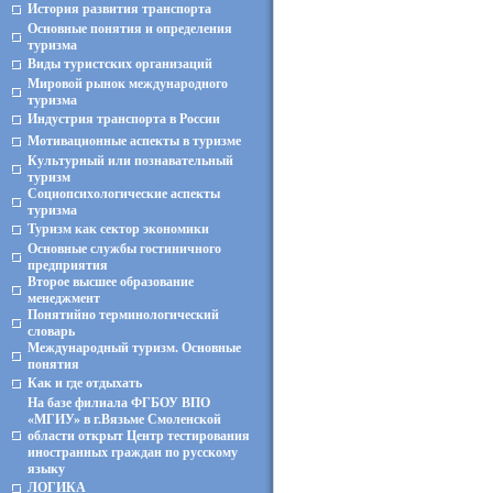
История развития транспорта
Основные понятия и определения
туризма
Виды туристских организаций
Мировой рынок международного
туризма
Индустрия транспорта в России
Мотивационные аспекты в туризме
Культурный или познавательный
туризм
Социопсихологические аспекты
туризма
Туризм как сектор экономики
Основные службы гостиничного
предприятия
Второе высшее образование
менеджмент
Понятийно терминологический
словарь
Международный туризм. Основные
понятия
Как и где отдыхать
На базе филиала ФГБОУ ВПО
«МГИУ» в г.Вязьме Смоленской
области открыт Центр тестирования
иностранных граждан по русскому
языку
ЛОГИКА