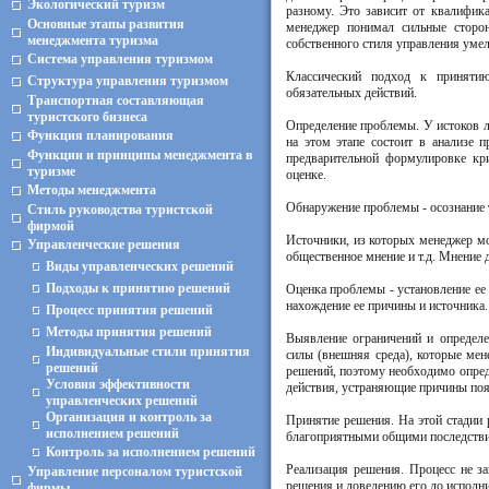
Экологический туризм
разному. Это зависит от квалифик
Основные этапы развития
менеджер понимал сильные сторо
менеджмента туризма
собственного стиля управления умел
Система управления туризмом
Классический подход к приняти
Структура управления туризмом
обязательных действий.
Транспортная составляющая
туристского бизнеса
Определение проблемы. У истоков л
Функция планирования
на этом этапе состоит в анализе п
Функции и принципы менеджмента в
предварительной формулировке кр
туризме
оценке.
Методы менеджмента
Обнаружение проблемы - осознание т
Стиль руководства туристской
фирмой
Источники, из которых менеджер мо
Управленческие решения
общественное мнение и т.д. Мнение
Виды управленческих решений
Подходы к принятию решений
Оценка проблемы - установление ее
нахождение ее причины и источника. 
Процесс принятия решений
Методы принятия решений
Выявление ограничений и определе
Индивидуальные стили принятия
силы (внешняя среда), которые ме
решений
решений, поэтому необходимо опред
Условия эффективности
действия, устраняющие причины поя
управленческих решений
Организация и контроль за
Принятие решения. На этой стадии 
исполнением решений
благоприятными общими последств
Контроль за исполнением решений
Реализация решения. Процесс не з
Управление персоналом туристской
решения и доведению его до исполнит
фирмы