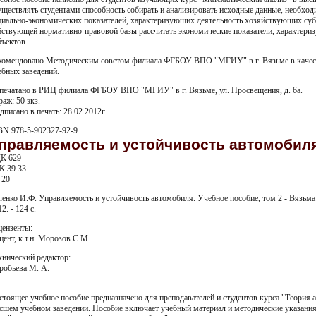
уществлять студентами способность собирать и анализировать исходные данные, необход
циально-экономических показателей, характеризующих деятельность хозяйствующих суб
йствующей нормативно-правовой базы рассчитать экономические показатели, характер
бъектов.
комендовано Методическим советом филиала ФГБОУ ВПО "МГИУ" в г. Вязьме в качест
ебных заведений.
печатано в РИЦ филиала ФГБОУ ВПО "МГИУ" в г. Вязьме, ул. Просвещения, д. 6а.
раж: 50 экз.
дписано в печать: 28.02.2012г.
BN 978-5-902327-92-9
правляемость и устойчивость автомобил
К 629
К 39.33
 20
ленко И.Ф. Управляемость и устойчивость автомобиля. Учебное пособие, том 2 - Вяз
2. - 124 с.
цензенты:
цент, к.т.н. Морозов С.М
хнический редактор:
робьева М. А.
стоящее учебное пособие предназначено для преподавателей и студентов курса "Теория 
сшем учебном заведении. Пособие включает учебный материал и методические указания