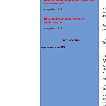
квалификации!
Уч
подробнее >>>
ма
дл
Приглашаем принять участие в
конференциях!
Ре
подробнее >>>
уч
На
все новости...
Ти
По
подписаться на RSS
IS
М
УД
ББ
К -
Ки
Ре
Те
Уч
пр
ср
Уч