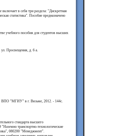
е включает в себя три раздела: "Дискретная
еская статистика". Пособие предназначено
ве учебного пособия для студентов высших
л. Просвещения, д. 6 а.
 ВПО "МГИУ" в г. Вязьме, 2012. - 144с.
ательного стандарта высшего
9 "Наземно транспортно-технологические
мика", 080200 "Менеджмент".
шем учебном заведении, направлен