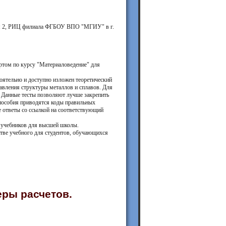
том 2, РИЦ филиала ФГБОУ ВПО "МГИУ" в г.
ртом по курсу "Материаловедение" для
ятельно и доступно изложен теоретический
авления структуры металлов и сплавов. Для
. Данные тесты позволяют лучше закрепить
 пособия приводятся коды правильных
е ответы со ссылкой на соответствующий
в учебников для высшей школы.
ве учебного для студентов, обучающихся
еры расчетов.