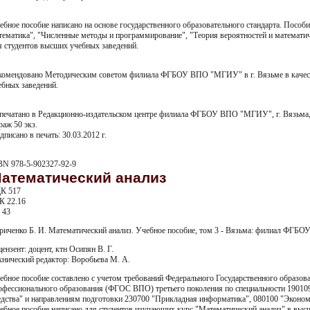
ебное пособие написано на основе государственного образовательного стандарта. Пособи
тематика", "Численные методы и программирование", "Теория вероятностей и математич
я студентов высших учебных заведений.
комендовано Методическим советом филиала ФГБОУ ВПО "МГИУ" в г. Вязьме в качест
ебных заведений.
печатано в Редакционно-издательском центре филиала ФГБОУ ВПО "МГИУ", г. Вязьма, у
раж 50 экз.
дписано в печать: 30.03.2012 г.
BN 978-5-902327-92-9
атематический анализ
К 517
К 22.16
 43
риченко Б. И. Математический анализ. Учебное пособие, том 3 - Вязьма: филиал ФГБОУ
цензент: доцент, ктн Осипян В. Г.
хнический редактор: Воробьева М. А.
ебное пособие составлено с учетом требований Федерального Государственного образов
офессионального образования (ФГОС ВПО) третьего поколения по специальности 19010
едства" и направлениям подготовки 230700 "Прикладная информатика", 080100 "Эконо
ебное пособие написано для студентов изучающих курс "Математический анализ" в выс