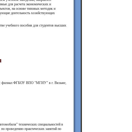
имые для расчета экономических и
ъектов, на основе типовых методик и
изующие деятельность хозяйствующих
ве учебного пособия для студентов высших
я
ьма: филиал ФГБОУ ВПО "МГИУ" в г. Вязьме,
автомобиля" технических специальностей в
 по проведению практических занятий по