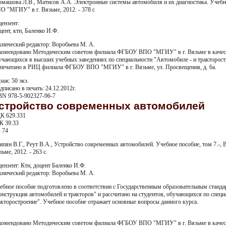
рмашова Л.В., Матисов А.А. Электронные системы автомобиля и их диагностика. Учебн
О "МГИУ" в г. Вязьме, 2012. - 378 с
цензент:
цент, ктн, Баленко И.Ф.
хнический редактор: Воробьева М. А.
комендовано Методическим советом филиала ФГБОУ ВПО "МГИУ" в г. Вязьме в качеств
учающихся в высших учебных заведениях по специальности "Автомобиле - и тракторост
печатано в РИЦ филиала ФГБОУ ВПО "МГИУ" в г. Вязьме, ул. Просвещения, д. 6а.
раж: 50 экз.
дписано в печать: 24.12.2012г.
BN 978-5-902327-96-7
стройство современных автомобилей
К 629.331
К 39.33
- 74
ипян В.Г., Реут В.А., Устройство современных автомобилей. Учебное пособие, том 7.
ьме, 2012. - 263 с.
цензент: Ктн, доцент Баленко И.Ф.
хнический редактор: Воробьева М. А.
ебное пособие подготовлено в соответствии с Государственным образовательным станда
онструкция автомобилей и тракторов" и рассчитано на студентов, обучающихся по спец
акторостроение". Учебное пособие отражает основные вопросы данного курса.
комендовано Методическим советом филиала ФГБОУ ВПО "МГИУ" в г. Вязьме в качеств