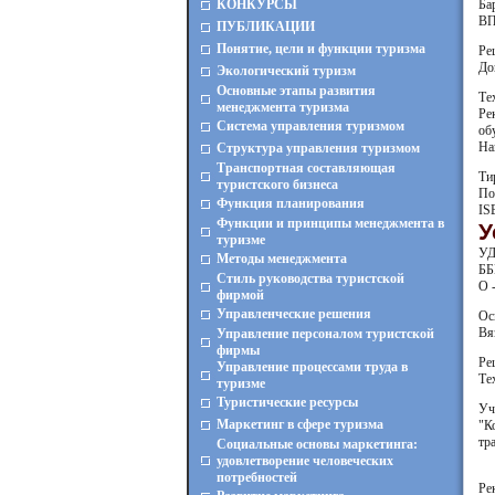
КОНКУРСЫ
Ба
ВП
ПУБЛИКАЦИИ
Понятие, цели и функции туризма
Ре
До
Экологический туризм
Основные этапы развития
Те
менеджмента туризма
Ре
Система управления туризмом
об
На
Структура управления туризмом
Транспортная составляющая
Ти
туристского бизнеса
По
Функция планирования
IS
Функции и принципы менеджмента в
У
туризме
УД
Методы менеджмента
ББ
Стиль руководства туристской
О 
фирмой
Управленческие решения
Ос
Вяз
Управление персоналом туристской
фирмы
Ре
Управление процессами труда в
Те
туризме
Туристические ресурсы
Уч
Маркетинг в сфере туризма
"К
тр
Социальные основы маркетинга:
удовлетворение человеческих
потребностей
Ре