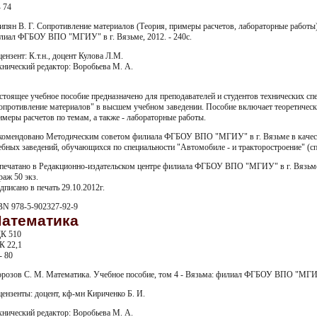
- 74
ипян В. Г. Сопротивление материалов (Теория, примеры расчетов, лабораторные работы)
лиал ФГБОУ ВПО "МГИУ" в г. Вязьме, 2012. - 240с.
цензент: К.т.н., доцент Кулова Л.М.
хнический редактор: Воробьева М. А.
стоящее учебное пособие предназначено для преподавателей и студентов технических сп
опротивление материалов" в высшем учебном заведении. Пособие включает теоретическ
имеры расчетов по темам, а также - лабораторные работы.
комендовано Методическим советом филиала ФГБОУ ВПО "МГИУ" в г. Вязьме в качест
ебных заведений, обучающихся по специальности "Автомобиле - и тракторостроение" (с
печатано в Редакционно-издательском центре филиала ФГБОУ ВПО "МГИУ" в г. Вязьме у
раж 50 экз.
дписано в печать 29.10.2012г.
BN 978-5-902327-92-9
атематика
К 510
К 22,1
- 80
розов С. М. Математика. Учебное пособие, том 4 - Вязьма: филиал ФГБОУ ВПО "МГИУ" 
цензенты: доцент, кф-мн Кириченко Б. И.
хнический редактор: Воробьева М. А.