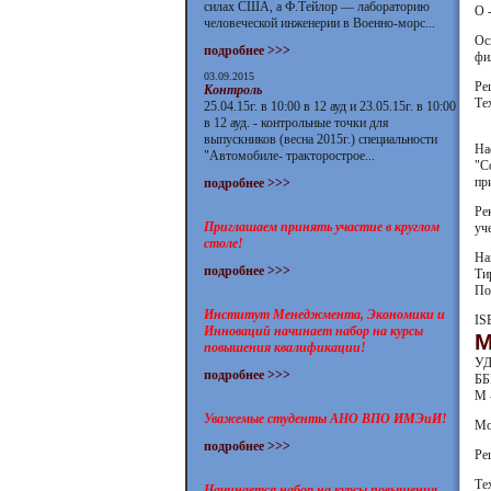
силах США, а Ф.Тейлор — лабораторию
О 
человеческой инженерии в Военно-морс...
Ос
подробнее >>>
фи
03.09.2015
Ре
Контроль
Те
25.04.15г. в 10:00 в 12 ауд и 23.05.15г. в 10:00
в 12 ауд. - контрольные точки для
выпускников (весна 2015г.) специальности
На
"Автомобиле- тракторострое...
"С
пр
подробнее >>>
Ре
Приглашаем принять участие в круглом
уч
столе!
На
подробнее >>>
Ти
По
Институт Менеджмента, Экономики и
IS
Инноваций начинает набор на курсы
М
повышения квалификации!
УД
подробнее >>>
ББ
М 
Уважемые студенты АНО ВПО ИМЭиИ!
Мо
подробнее >>>
Ре
Те
Начинается набор на курсы повышения