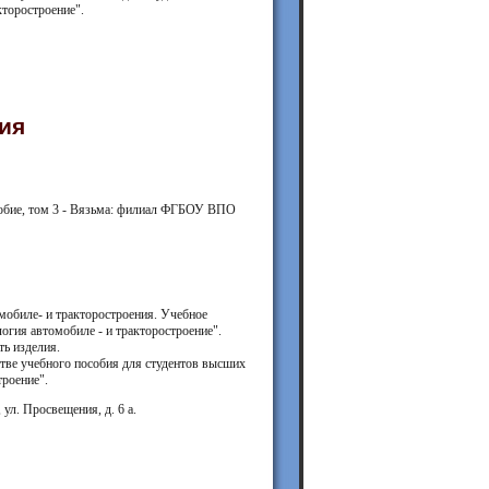
торостроение".
ия
особие, том 3 - Вязьма: филиал ФГБОУ ВПО
мобиле- и тракторостроения. Учебное
огия автомобиле - и тракторостроение".
ь изделия.
ве учебного пособия для студентов высших
троение".
л. Просвещения, д. 6 а.