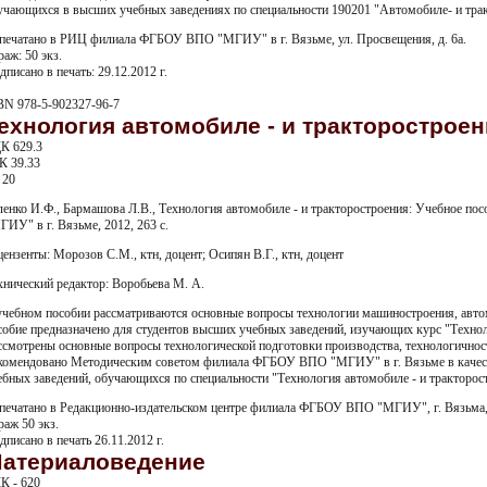
учающихся в высших учебных заведениях по специальности 190201 "Автомобиле- и трак
печатано в РИЦ филиала ФГБОУ ВПО "МГИУ" в г. Вязьме, ул. Просвещения, д. 6а.
раж: 50 экз.
дписано в печать: 29.12.2012 г.
BN 978-5-902327-96-7
ехнология автомобиле - и тракторостроен
К 629.3
К 39.33
 20
ленко И.Ф., Бармашова Л.В., Технология автомобиле - и тракторостроения: Учебное п
ГИУ" в г. Вязьме, 2012, 263 с.
цензенты: Морозов С.М., ктн, доцент; Осипян В.Г., ктн, доцент
хнический редактор: Воробьева М. А.
учебном пособии рассматриваются основные вопросы технологии машиностроения, авто
собие предназначено для студентов высших учебных заведений, изучающих курс "Технол
ссмотрены основные вопросы технологической подготовки производства, технологичност
комендовано Методическим советом филиала ФГБОУ ВПО "МГИУ" в г. Вязьме в качест
ебных заведений, обучающихся по специальности "Технология автомобиле - и тракторос
печатано в Редакционно-издательском центре филиала ФГБОУ ВПО "МГИУ", г. Вязьма, у
раж 50 экз.
дписано в печать 26.11.2012 г.
атериаловедение
К - 620