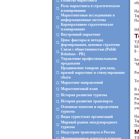
Развитие маркетинга
об
Роль маркетинга в стратегическом
планировании
На
Маркетинговые исследования и
Ти
информационные системы
По
Корпоративное стратегическое
планирование
IS
Внутренний маркетинг
Т
Цена: факторы и методы
УД
формирования, ценовые стратегии
ББ
Связи с общественностью (Public
Б -
Relations - PR)
Управление профессиональными
Ба
продажами
"М
Продвижение товаров: реклама,
прямой маркетинг и стимулирование
Ре
сбыта
Те
Маркетинг направлений
Маркетинговый план
В 
по
История развития туризма
Ра
История развития транспорта
Ре
Основные понятия и определения
уч
туризма
На
Виды туристских организаций
Ти
Мировой рынок международного
По
туризма
М
Индустрия транспорта в России
УД
Мотивационные аспекты в туризме