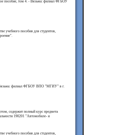
ое пособие, том 4. - Вязьма: филиал ФГБОУ
е учебного пособия для студентов,
роение".
-, Вязьма: филиал ФГБОУ ВПО "МГИУ" в г.
ртом, содержит полный курс предмета
иальности 190201 "Автомобиле- и
е учебного пособия для студентов,