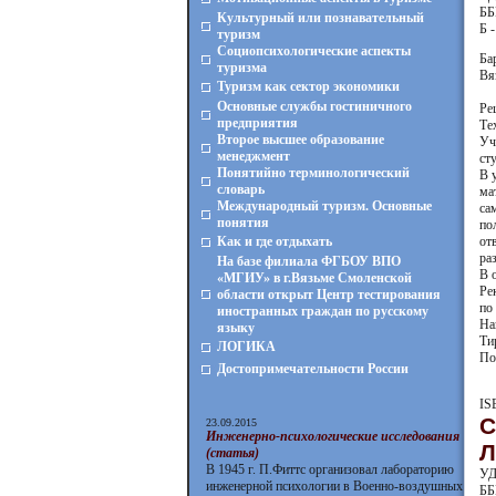
ББ
Культурный или познавательный
Б -
туризм
Социопсихологические аспекты
Ба
туризма
Вяз
Туризм как сектор экономики
Основные службы гостиничного
Ре
предприятия
Те
Второе высшее образование
Уч
менеджмент
ст
Понятийно терминологический
В 
словарь
ма
Международный туризм. Основные
са
понятия
по
Как и где отдыхать
от
ра
На базе филиала ФГБОУ ВПО
В 
«МГИУ» в г.Вязьме Смоленской
Ре
области открыт Центр тестирования
по
иностранных граждан по русскому
На
языку
Ти
ЛОГИКА
По
Достопримечательности России
IS
С
23.09.2015
Инженерно-психологические исследования
Л
(статья)
В 1945 г. П.Фиттс организовал лабораторию
УД
инженерной психологии в Военно-воздушных
ББ