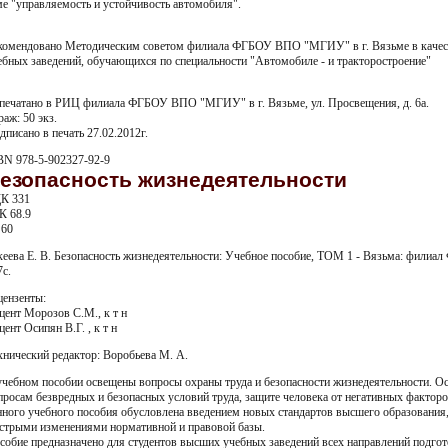
ме "управляемость и устойчивость автомобиля".
комендовано Методическим советом филиала ФГБОУ ВПО "МГИУ" в г. Вязьме в качест
ебных заведений, обучающихся по специальности "Автомобиле - и тракторостроение"
печатано в РИЦ филиала ФГБОУ ВПО "МГИУ" в г. Вязьме, ул. Просвещения, д. 6а.
раж: 50 экз.
дписано в печать 27.02.2012г.
BN 978-5-902327-92-9
езопасность жизнедеятельности
К 331
К 68.9
 60
кеева Е. В. Безопасность жизнедеятельности: Учебное пособие, ТОМ 1 - Вязьма: фили
7с.
цензенты:
цент Морозов С.М., к т н
цент Осипян В.Г. , к т н
хнический редактор: Воробьева М. А.
учебном пособии освещены вопросы охраны труда и безопасности жизнедеятельности. О
просам безвредных и безопасных условий труда, защите человека от негативных фактор
нного учебного пособия обусловлена введением новых стандартов высшего образования
стрыми изменениями нормативной и правовой базы.
собие предназначено для студентов высших учебных заведений всех направлений подгото