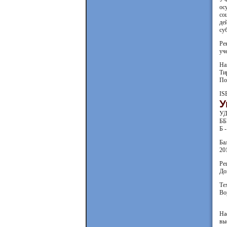
ос
со
де
су
Ре
уч
На
Ти
По
IS
У
УД
ББ
Б -
Ба
201
Ре
До
Те
Во
На
вы