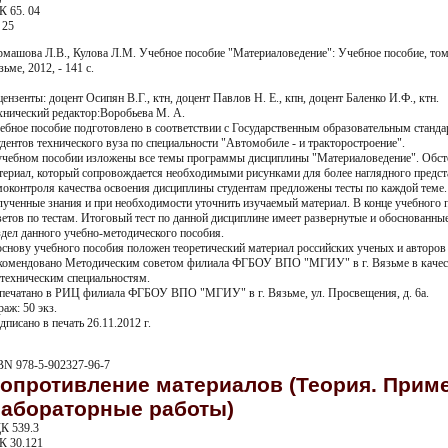
К 65. 04
 25
рмашова Л.В., Кулова Л.М. Учебное пособие "Материаловедение": Учебное пособие, 
ьме, 2012, - 141 с.
цензенты: доцент Осипян В.Г., ктн, доцент Павлов Н. Е., кпн, доцент Баленко И.Ф., ктн.
хнический редактор:Воробьева М. А.
ебное пособие подготовлено в соответствии с Государственным образовательным станда
удентов технического вуза по специальности "Автомобиле - и тракторостроение".
учебном пособии изложены все темы программы дисциплины "Материаловедение". Обсто
териал, который сопровождается необходимыми рисунками для более наглядного предст
моконтроля качества освоения дисциплины студентам предложены тесты по каждой теме
лученные знания и при необходимости уточнить изучаемый материал. В конце учебного
ветов по тестам. Итоговый тест по данной дисциплине имеет развернутые и обоснованны
здел данного учебно-методического пособия.
основу учебного пособия положен теоретический материал российских ученых и авторо
комендовано Методическим советом филиала ФГБОУ ВПО "МГИУ" в г. Вязьме в качест
 техническим специальностям.
печатано в РИЦ филиала ФГБОУ ВПО "МГИУ" в г. Вязьме, ул. Просвещения, д. 6а.
раж: 50 экз.
дписано в печать 26.11.2012 г.
BN 978-5-902327-96-7
опротивление материалов (Теория. Прим
абораторные работы)
К 539.3
К 30.121