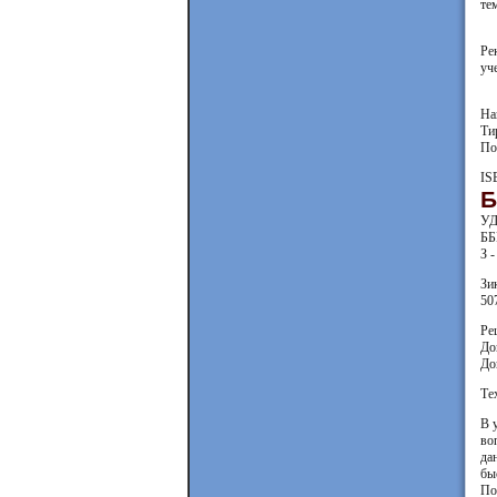
те
Ре
уч
На
Ти
По
IS
Б
УД
ББ
З -
Зи
50
Ре
До
До
Те
В 
во
да
бы
По