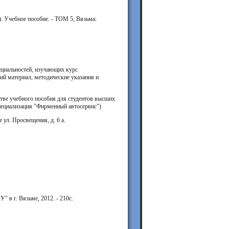
. Учебное пособие. - ТОМ 5, Вязьма:
ециальностей, изучающих курс
ий материал, методические указания и
ве учебного пособия для студентов высших
пециализация "Фирменный автосервис")
л. Просвещения, д. 6 а.
в г. Вязьме, 2012. - 210с.