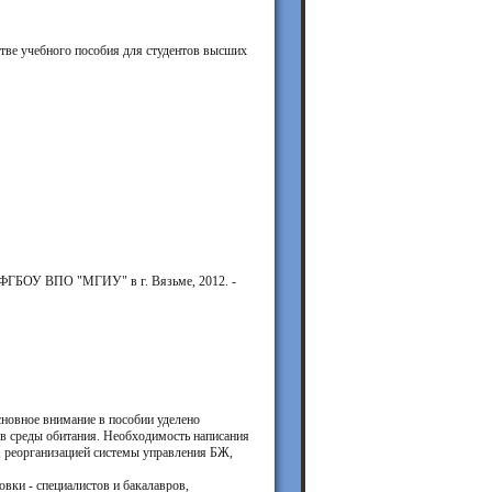
ве учебного пособия для студентов высших
ал ФГБОУ ВПО "МГИУ" в г. Вязьме, 2012. -
сновное внимание в пособии уделено
ов среды обитания. Необходимость написания
, реорганизацией системы управления БЖ,
вки - специалистов и бакалавров,