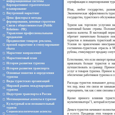
информационные системы
сертификации и лицензирования турис
Корпоративное стратегическое
планирование
Итак, любое государство, разви
Внутренний маркетинг
Экономическая эффективность туриз
государства, туристского обслужив
Цена: факторы и методы
формирования, ценовые стратегии
Туризм как торговлю услугами н
Связи с общественностью (Public
платежный баланс страны. Положи
Relations - PR)
вывоза валюты. В настоящий перио
Управление профессиональными
обретает значительно большую пок
продажами
туристов и повышать туристский эк
Продвижение товаров: реклама,
Усилия по привлечению иностранн
прямой маркетинг и стимулирование
гостинично-туристская отрасль в
сбыта
рубежа, стимулируют продажу сопут
Маркетинг направлений
Маркетинговый план
Естественно, что если импорт прев
История развития туризма
привлекать больше туристов в на
путешествовать за границу. Прямое
История развития транспорта
услуг и товаров туризма. Прямое в
Основные понятия и определения
обеспечение работников туризма и с
туризма
Виды туристских организаций
Расходы туристов повышают доход ту
Мировой рынок международного
тех пор, пока эти связи не замыка
туризма
переоценить, так как с ним связаны
Индустрия транспорта в России
Кроме прямого влияния туристс
Мотивационные аспекты в туризме
мультипликатора"1, который вступае
Культурный или познавательный
туризм
Деньги туристов начинают полностью
Социопсихологические аспекты
и услуги. Продавцы этих товаров 