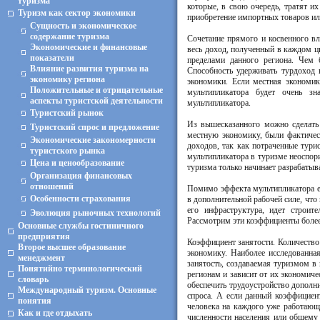
туризма
которые, в свою очередь, тратят их
Туризм как сектор экономики
приобретение импортных товаров или
Сущность и экономическое
содержание туризма
Сочетание прямого и косвенного в
Экономические и финансовые
весь доход, полученный в каждом ци
показатели
пределами данного региона. Чем 
Влияние развития туризма на
Способность удерживать турдоход 
экономику региона
экономики. Если местная экономик
Положительные и отрицательные
мультипликатора будет очень з
аспекты туристской деятельности
мультипликатора.
Туристский рынок
Из вышесказанного можно сделать 
Туристский спрос и предложение
местную экономику, были фактиче
Экономические закономерности
доходов, так как потраченные тури
туристского рынка
мультипликатора в туризме неоспори
Цена и ценообразование
туризма только начинает разрабатыва
Организация финансовых
отношений
Помимо эффекта мультипликатора е
Особенности страхования
в дополнительной рабочей силе, чт
его инфраструктура, идет строит
Эволюция рыночных технологий
Рассмотрим эти коэффициенты более
Основные службы гостиничного
предприятия
Коэффициент занятости. Количество
Второе высшее образование
экономику. Наиболее исследованная
менеджмент
занятость, создаваемая туризмом в
Понятийно терминологический
регионам и зависит от их экономичес
словарь
обеспечить трудоустройство дополн
Международный туризм. Основные
спроса. А если данный коэффициент
понятия
человека на каждого уже работающ
Как и где отдыхать
численности населения или общему 