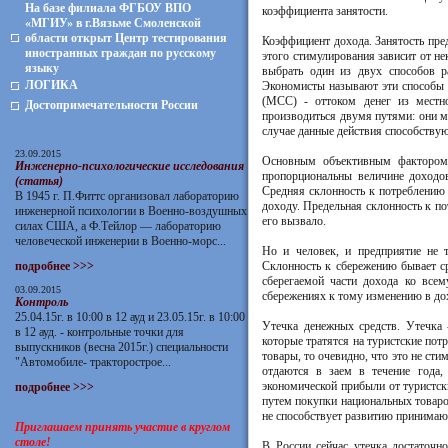
На базе филиала ФГБОУ ВПО
коэффициента занятости.
«МГИУ» в г.Вязьме Смоленской
области открыт Центр тестирования
Коэффициент дохода. Занятость пред
иностранных граждан по русскому
этого стимулирования зависит от не
языку
выбрать один из двух способов р
ЛОГИКА
Экономисты называют эти способы
(МСС) - оттоком денег из местн
Достопримечательности России
производиться двумя путями: они 
случае данные действия способству
23.09.2015
Основным объективным фактором,
Инженерно-психологические исследования
пропорциональны величине доходов
(статья)
Средняя склонность к потреблению
В 1945 г. П.Фиттс организовал лабораторию
доходу. Предельная склонность к п
инженерной психологии в Военно-воздушных
его вызвало.
силах США, а Ф.Тейлор — лабораторию
человеческой инженерии в Военно-морс...
Но и человек, и предприятие не т
подробнее >>>
Склонность к сбережению бывает с
сберегаемой части дохода ко все
03.09.2015
сбережениях к тому изменению в дох
Контроль
25.04.15г. в 10:00 в 12 ауд и 23.05.15г. в 10:00
Утечка денежных средств. Утечка 
в 12 ауд. - контрольные точки для
которые тратятся на туристские пот
выпускников (весна 2015г.) специальности
товары, то очевидно, что это не ст
"Автомобиле- тракторострое...
отдаются в заем в течение года,
экономической прибыли от туристс
подробнее >>>
путем покупки национальных товаро
не способствует развитию принимаю
Приглашаем принять участие в круглом
столе!
В России сейчас утечка достаточн