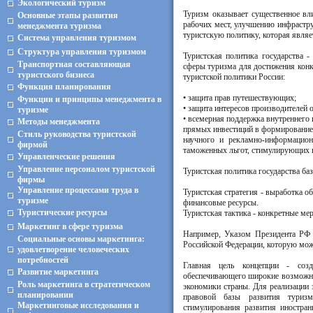
Экологический туризм
Туризм оказывает существенное вл
Основные этапы развития
рабочих мест, улучшению инфрастру
менеджмента туризма
туристскую политику, которая являе
Система управления туризмом
Структура управления туризмом
Туристская политика государства 
Транспортная составляющая
сферы туризма для достижения конк
туристского бизнеса
туристской политики России:
Функция планирования
• защита прав путешествующих;
Функции и принципы менеджмента в
• защита интересов производителей 
туризме
• всемерная поддержка внутреннего 
Методы менеджмента
прямых инвестиций в формирование
Стиль руководства туристской
научного и рекламно-информацион
фирмой
таможенных льгот, стимулирующих 
Управленческие решения
Управление персоналом туристской
Туристская политика государства баз
фирмы
Управление процессами труда в
Туристская стратегия - выработка 
туризме
финансовые ресурсы.
Туристические ресурсы
Туристская тактика - конкретные ме
Маркетинг в сфере туризма
Например, Указом Президента РФ 
Социальные основы маркетинга:
Российской Федерации, которую можн
удовлетворение человеческих
потребностей
Главная цель концепции - созд
Развитие маркетинга
обеспечивающего широкие возможнос
Роль маркетинга в стратегическом
экономики страны. Для реализации э
планировании
правовой базы развития туризм
Маркетинговые исследования и
стимулирования развития иностран