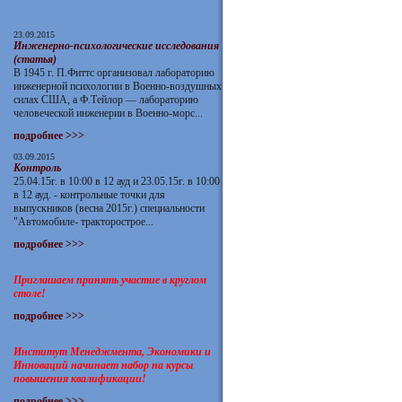
23.09.2015
Инженерно-психологические исследования
(статья)
В 1945 г. П.Фиттс организовал лабораторию
инженерной психологии в Военно-воздушных
силах США, а Ф.Тейлор — лабораторию
человеческой инженерии в Военно-морс...
подробнее >>>
03.09.2015
Контроль
25.04.15г. в 10:00 в 12 ауд и 23.05.15г. в 10:00
в 12 ауд. - контрольные точки для
выпускников (весна 2015г.) специальности
"Автомобиле- тракторострое...
подробнее >>>
Приглашаем принять участие в круглом
столе!
подробнее >>>
Институт Менеджмента, Экономики и
Инноваций начинает набор на курсы
повышения квалификации!
подробнее >>>