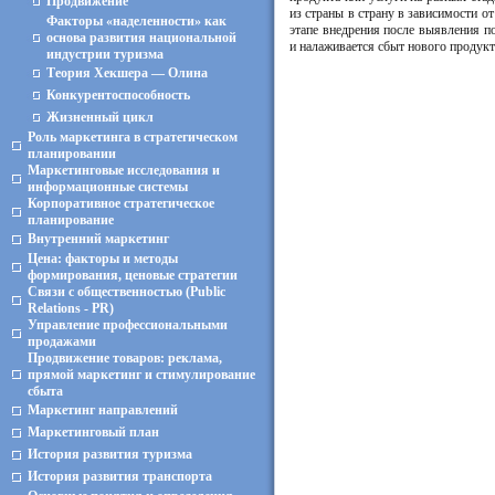
Продвижение
из страны в страну в зависимости от
Факторы «наделенности» как
этапе внедрения после выявления п
основа развития национальной
и налаживается сбыт нового продукта
индустрии туризма
Теория Хекшера — Олина
Конкурентоспособность
Жизненный цикл
Роль маркетинга в стратегическом
планировании
Маркетинговые исследования и
информационные системы
Корпоративное стратегическое
планирование
Внутренний маркетинг
Цена: факторы и методы
формирования, ценовые стратегии
Связи с общественностью (Public
Relations - PR)
Управление профессиональными
продажами
Продвижение товаров: реклама,
прямой маркетинг и стимулирование
сбыта
Маркетинг направлений
Маркетинговый план
История развития туризма
История развития транспорта