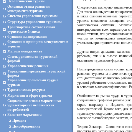
Экологический туризм
Основные этапы развития
Специалисты экспертно-аналитичес
менеджмента туризма
Для этого они выделили приоритетн
Система управления туризмом
и шкал оценили основные параметр
уровень сложности посещения эти
Структура управления туризмом
экологическая ситуация, развити
Транспортная составляющая
интегрирования всех параметров сп
туристского бизнеса
какой степени, при условии вложен
Функция планирования
учетом их комплексных потребнос
Функции и принципы менеджмента в
учитывать при строительстве новых
туризме
Методы менеджмента
Другим видом движения капитала я
рубежом, так и в вывозе налично
Стиль руководства туристской
оказывают туристские фирмы.
фирмой
Управленческие решения
Подтверждением связи уровня конк
Управление персоналом туристской
развития туризма на знаменитых ку
фирмы
есть достаточное количество работ
Управление процессами труда в
уровня) работников относительно не
туризме
в основном малоквалифицирован. Ря
Туристические ресурсы
Маркетинг в сфере туризма
Особенностью рынка труда в турис
специальным графиком работы (как 
Социальные основы маркетинга:
стран, например в Израиле, деят
удовлетворение человеческих
малопрестижной. Кроме того, для т
потребностей
туристскую индустрию, увеличивается
Развитие маркетинга
массовое высвобождение занятых, чт
Продукт
Ценообразование
Теория Хекшера - Олина тесно связ
продукта или услуги на разных ста