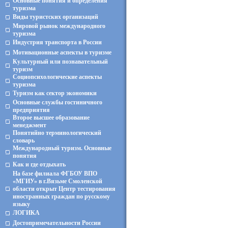
Основные понятия и определения
туризма
Виды туристских организаций
Мировой рынок международного
туризма
Индустрия транспорта в России
Мотивационные аспекты в туризме
Культурный или познавательный
туризм
Социопсихологические аспекты
туризма
Туризм как сектор экономики
Основные службы гостиничного
предприятия
Второе высшее образование
менеджмент
Понятийно терминологический
словарь
Международный туризм. Основные
понятия
Как и где отдыхать
На базе филиала ФГБОУ ВПО
«МГИУ» в г.Вязьме Смоленской
области открыт Центр тестирования
иностранных граждан по русскому
языку
ЛОГИКА
Достопримечательности России