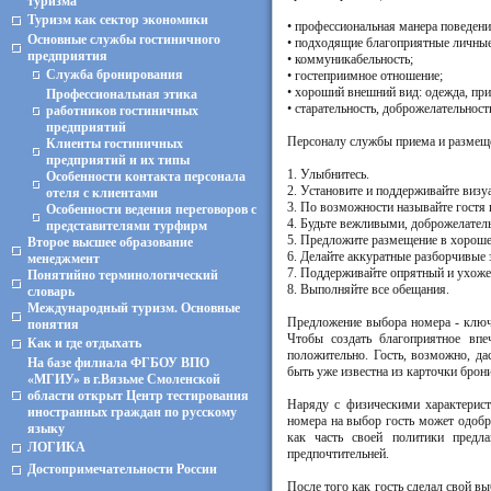
туризма
Туризм как сектор экономики
• профессиональная манера поведени
Основные службы гостиничного
• подходящие благоприятные личные
предприятия
• коммуникабельность;
Служба бронирования
• гостеприимное отношение;
• хороший внешний вид: одежда, при
Профессиональная этика
• старательность, доброжелательност
работников гостиничных
предприятий
Персоналу службы приема и размеще
Клиенты гостиничных
предприятий и их типы
1. Улыбнитесь.
Особенности контакта персонала
2. Установите и поддерживайте визу
отеля с клиентами
3. По возможности называйте гостя 
Особенности ведения переговоров с
4. Будьте вежливыми, доброжелател
представителями турфирм
5. Предложите размещение в хорошем
Второе высшее образование
6. Делайте аккуратные разборчивые 
менеджмент
7. Поддерживайте опрятный и ухож
Понятийно терминологический
8. Выполняйте все обещания.
словарь
Международный туризм. Основные
Предложение выбора номера - ключе
понятия
Чтобы создать благоприятное впе
Как и где отдыхать
положительно. Гость, возможно, да
На базе филиала ФГБОУ ВПО
быть уже известна из карточки брон
«МГИУ» в г.Вязьме Смоленской
области открыт Центр тестирования
Наряду с физическими характерист
иностранных граждан по русскому
номера на выбор гость может одобр
языку
как часть своей политики пред
ЛОГИКА
предпочтительней.
Достопримечательности России
После того как гость сделал свой в