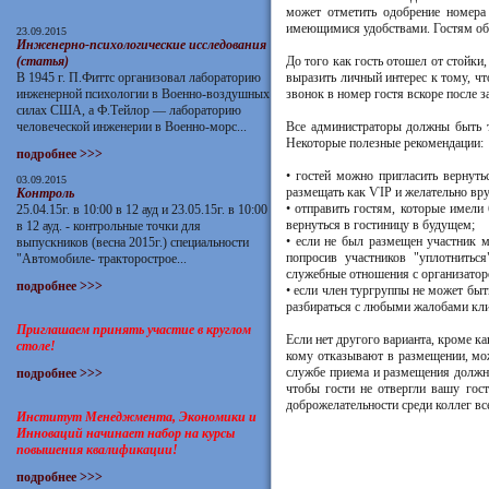
может отметить одобрение номера 
имеющимися удобствами. Гостям об
23.09.2015
Инженерно-психологические исследования
(статья)
До того как гость отошел от стойки
В 1945 г. П.Фиттс организовал лабораторию
выразить личный интерес к тому, ч
инженерной психологии в Военно-воздушных
звонок в номер гостя вскоре после з
силах США, а Ф.Тейлор — лабораторию
человеческой инженерии в Военно-морс...
Все администраторы должны быть т
Некоторые полезные рекомендации:
подробнее >>>
• гостей можно пригласить вернуть
03.09.2015
размещать как ѴІР и желательно вру
Контроль
• отправить гостям, которые имели
25.04.15г. в 10:00 в 12 ауд и 23.05.15г. в 10:00
вернуться в гостиницу в будущем;
в 12 ауд. - контрольные точки для
• если не был размещен участник м
выпускников (весна 2015г.) специальности
попросив участников "уплотнитьс
"Автомобиле- тракторострое...
служебные отношения с организатор
подробнее >>>
• если член тургруппы не может быт
разбираться с любыми жалобами кли
Приглашаем принять участие в круглом
Если нет другого варианта, кроме ка
столе!
кому отказывают в размещении, мож
службе приема и размещения должн
подробнее >>>
чтобы гости не отвергли вашу гос
доброжелательности среди коллег вс
Институт Менеджмента, Экономики и
Инноваций начинает набор на курсы
повышения квалификации!
подробнее >>>