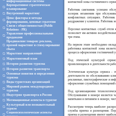
информационные системы
контактной зоны гостиничного серви
Корпоративное стратегическое
планирование
Работник сангвиник успешно обсл
Внутренний маркетинг
холерик незаменим при обслужива
конфликтных ситуациях. Работник
Цена: факторы и методы
раздражение у клиентов. Работник м
формирования, ценовые стратегии
Связи с общественностью (Public
Персонал контактных служб отеля к
Relations - PR)
позволяет им активно воздействова
Управление профессиональными
три этапа.
продажами
Продвижение товаров: реклама,
На первом этапе необходимо овладе
прямой маркетинг и стимулирование
работника контактной зоны являет
сбыта
процесса оформления гостиничной у
Маркетинг направлений
Маркетинговый план
Под этической культурой серви
История развития туризма
проявляющихся в деятельности рабо
История развития транспорта
Эстетическая культура сервиса - 
Основные понятия и определения
деятельности по обслуживанию клие
туризма
рекламные, пиктографические и инф
Виды туристских организаций
оформление служебных помещений и 
Мировой рынок международного
туризма
Под организационно технологическ
Индустрия транспорта в России
Обслуживание в номере является ч
напитками и питанием в номере, чис
Мотивационные аспекты в туризме
Культурный или познавательный
Рассмотрим теперь наиболее распро
туризм
службы приема и размещения. Пер
Социопсихологические аспекты
приема и размещения имеют наиболе