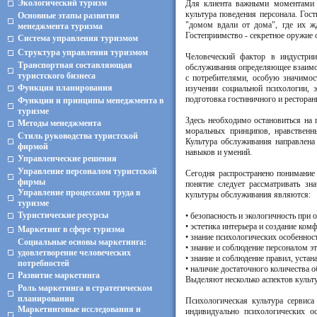
Экологический туризм
Для клиента важными моментами яв
культура поведения персонала. Гос
Основные этапы развития
"домом вдали от дома", где их жд
менеджмента туризма
Гостеприимство - секретное оружие
Система управления туризмом
Структура управления туризмом
Человеческий фактор в индустри
Транспортная составляющая
обслуживания определяющее взаимоо
туристского бизнеса
с потребителями, особую значимос
Функция планирования
изучении социальной психологии, 
подготовка гостиничного и ресторан
Функции и принципы менеджмента в
туризме
Здесь необходимо остановиться на 
Методы менеджмента
моральных принципов, нравственн
Стиль руководства туристской
Культура обслуживания направлена
фирмой
навыков и умений.
Управленческие решения
Управление персоналом туристской
Сегодня распространено понимание
фирмы
понятие следует рассматривать з
Управление процессами труда в
культуры обслуживания являются:
туризме
Туристические ресурсы
• безопасность и экологичность при 
• эстетика интерьера и создание ко
Маркетинг в сфере туризма
• знание психологических особеннос
Социальные основы маркетинга:
• знание и соблюдение персоналом э
удовлетворение человеческих
• знание и соблюдение правил, уста
потребностей
• наличие достаточного количества о
Развитие маркетинга
Выделяют несколько аспектов культу
Роль маркетинга в стратегическом
планировании
Психологическая культура сервиса
Маркетинговые исследования и
индивидуально психологических о