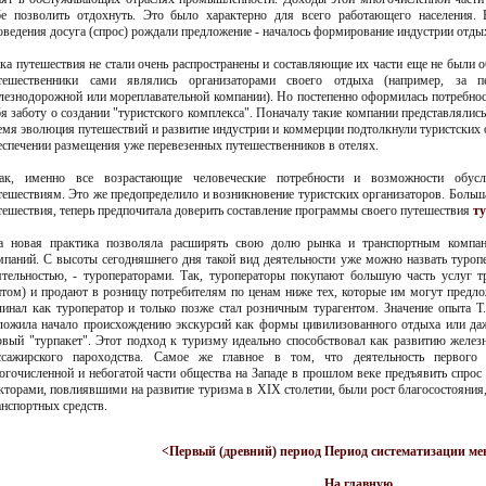
бе позволить отдохнуть. Это было характерно для всего работающего населения.
оведения досуга (спрос) рождали предложение - началось формирование индустрии отдых
ка путешествия не стали очень распространены и составляющие их части еще не были 
тешественники сами являлись организаторами своего отдыха (например, за п
лезнодорожной или мореплавательной компании). Но постепенно оформилась потребност
бя заботу о создании "туристского комплекса". Поначалу такие компании представлялис
емя эволюция путешествий и развитие индустрии и коммерции подтолкнули туристских 
еспечении размещения уже перевезенных путешественников в отелях.
ак, именно все возрастающие человеческие потребности и возможности обусл
тешествиям. Это же предопределило и возникновение туристских организаторов. Больш
тешествия, теперь предпочитала доверить составление программы своего путешествия
т
а новая практика позволяла расширять свою долю рынка и транспортным компа
мпаний. С высоты сегодняшнего дня такой вид деятельности уже можно назвать туроп
ятельностью, - туроператорами. Так, туроператоры покупают большую часть услуг 
птом) и продают в розницу потребителям по ценам ниже тех, которые им могут предло
чинал как туроператор и только позже стал розничным турагентом. Значение опыта Т.
ложила начало происхождению экскурсий как формы цивилизованного отдыха или да
рвый "турпакет". Этот подход к туризму идеально способствовал как развитию желез
ссажирского пароходства. Самое же главное в том, что деятельность первого 
огочисленной и небогатой части общества на Западе в прошлом веке предъявить спрос
кторами, повлиявшими на развитие туризма в XIX столетии, были рост благосостояния
анспортных средств.
<Первый (древний) период
Период систематизации м
На главную