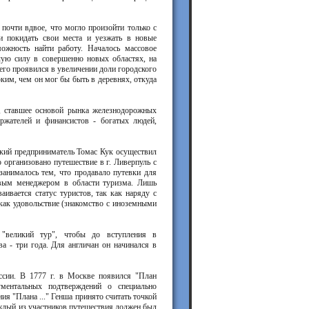
 почти вдвое, что могло произойти только с
и покидать свои места и уезжать в новые
ожность найти работу. Началось массовое
очую силу в совершенно новых областях, на
сего проявился в увеличении доли городского
ким, чем он мог бы быть в деревнях, откуда
ие, ставшее основой рынка железнодорожных
ржателей и финансистов - богатых людей,
йский предприниматель Томас Кук осуществил
 организовано путешествие в г. Ливерпуль с
 занималось тем, что продавало путевки для
ервым менеджером в области туризма. Лишь
ивается статус туристов, так как наряду с
 как удовольствие (знакомство с иноземными
 "великий тур", чтобы до вступления в
а - три года. Для англичан он начинался в
ссии. В 1777 г. в Москве появился "План
ментальных подтверждений о специально
ия "Плана ..." Генша принято считать точкой
аждый из участников путешествия должен был