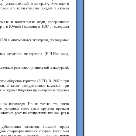
р, установленный по контракту. Речь идет о
совершить коллективную поездку в страны
ельные и влиятельные люди, совершавшие
тр I в Южной Германии в 1697 г. совершил
 1770 г. описываются экскурсии, проводимые
вых педагогов-менеджеров (Н.И.Новикова,
бствовало развитию путешествий и экскурсий.
ское общество туристов (РОТ). В 1907 г. при
ов, а также экскурсионные комиссии при
зе создано Общество пролетарского туризма
 на пароходах. Но не только эта, чисто
ным условием этого стали крупные проекты
ановились реально осуществимыми как раз в
 урбанизации населения. Большие города
родов сформировавшийся средний класс был
аселения все возрастали, и они уже могли