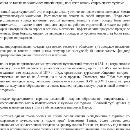
влиял не только на экономику многих стран, но и лег в основу современного туризма.
новной характеристикой этого периода стало увеличение численности населения Земли
дустриализацией экономики. Рост населения повлек за собой миграцию. Люди стал
дустриальные города по очень простой причине: только в этих городах была возм
роительство, и вместе с ним появился спрос на рабочих-строителей, а также на раб
торые никогда не было спроса в сельской местности. Эффект от этих процессов прежде в
селения. Дети бывших мигрантов выросли в городе, и их уровень жизни стал более высо
ли родом их родители.
ак, индустриализация создала два новых сектора в обществе: а) городское населен
ссажиров и вместе с этим рынка популярных экскурсий; б) новые классы фондоде
ормировавших рынок путешествий и туризма.
но из первых организованных туристских путешествий относят к 1841 г., когда англи
ревозку около 600 человек с целью прогулки по железной дороге. В 1845 г. им же было
оведением там экскурсии. В 1847 г. Т.Кук организовал туристское общество, которое
тешествий не только по Англии, но и за ее пределы. Считается, что Т.Кук был п
многим молодым представителям дворянского сословия XVII и XVIII столетий присва
тивом получения образования начинает, наконец, играть важную роль и такой элемент,
льтурами).
лодые представители верхних сословий, получив образование, отправлялись в
офессиональную жизнь познакомиться с чужими культурами. "Великий тур" длился дв
ндоне и заканчивался в Риме с обязательным заездом в Париж.
ществует единая точка зрения на время возникновения менеджмента в туризме Ро
едприемлего путешествия в чужие края" Вениамина Генша. Более ранних доку
ганизованных коллективных поездках за границу или по России нет, поэтому год появлен
счета в истории российского туризма как организованного движения. По этому плану к