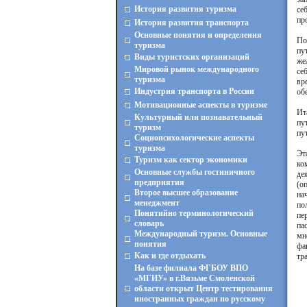
История развития туризма
се
пр
История развития транспорта
Основные понятия и определения
По
туризма
пу
Виды туристских организаций
же
Мировой рынок международного
се
туризма
вр
Индустрия транспорта в России
об
Мотивационные аспекты в туризме
Ит
Культурный или познавательный
пу
туризм
пу
Социопсихологические аспекты
туризма
Эт
Туризм как сектор экономики
ко
Основные службы гостиничного
де
предприятия
(о
Второе высшее образование
на
менеджмент
по
Понятийно терминологический
пе
словарь
па
Международный туризм. Основные
мн
понятия
фа
Как и где отдыхать
тр
На базе филиала ФГБОУ ВПО
«МГИУ» в г.Вязьме Смоленской
области открыт Центр тестирования
иностранных граждан по русскому