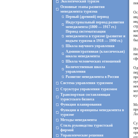
Экологический туризм
по
Основные этапы развития
менеджмента туризма
Ос
Первый (древний) период
ин
ин
Индустриальный период развития
ст
менеджмента (1800 — 1917 гг.)
ко
Период систематизации
на
менеджмента в туризме (развитие и
бы
подъем туризма в 1918 — 1990 гг.)
Школа научного управления
Ит
Административная (классическая)
па
школа менеджмента
сф
Школа человеческих отношений
Количественная школа
Од
управления
пе
Развитие менеджмента в России
пр
пу
Система управления туризмом
не
Структура управления туризмом
мо
Транспортная составляющая
ку
туристского бизнеса
Функция планирования
Мо
пр
Функции и принципы менеджмента в
Ло
туризме
Методы менеджмента
Су
Стиль руководства туристской
пр
фирмой
ор
Управленческие решения
от