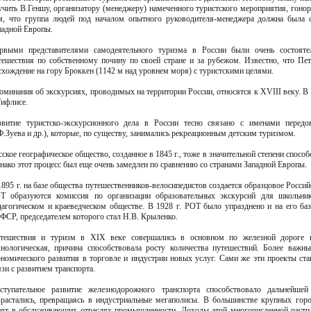
учить В.Геншу, организатору (менеджеру) намеченного туристского мероприятия, гонора
м, что группа людей под началом опытного руководителя-менеджера должна была 
падной Европы.
рвыми представителями самодеятельного туризма в России были очень состоят
тешествия по собственному почину по своей стране и за рубежом. Известно, что Пе
схождение на гору Броккен (1142 м над уровнем моря) с туристскими целями.
оминания об экскурсиях, проводимых на территории России, относятся к XVIII веку. В
Тифлисе.
звитие туристско-экскурсионного дела в России тесно связано с именами передо
Ф.Зуева и др.), которые, по существу, занимались рекреационным детским туризмом.
сское географическое общество, созданное в 1845 г., тоже в значительной степени спосо
нако этот процесс был еще очень замедлен по сравнению со странами Западной Европы.
1895 г. на базе общества путешественников-велосипедистов создается образцовое Россий
Т образуются комиссия по организации образовательных экскурсий для школьник
дагогическом и краеведческом обществе. В 1928 г. РОТ было упразднено и на его ба
ФСР, председателем которого стал Н.В. Крыленко.
тешествия и туризм в XIX веке совершались в основном по железной дороге и
хнологическая, причина способствовала росту количества путешествий. Более важ
ономического развития в торговле и индустрии новых услуг. Сами же эти проекты ст
язи с развитием транспорта.
ступательное развитие железнодорожного транспорта способствовало дальнейшей
зрастались, превращаясь в индустриальные мегаполисы. В большинстве крупных го
нят в обслуживающих отраслях промышленности. Доходы этой многочисленной части н