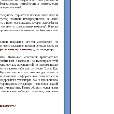
 Возрастающие потребности и возможности
а и развлечений.
объединены, туристских поездок было мало и
ереезд платили непосредственно в офис
ь в некой организации, которая взяла бы на
ь как агенты транспортных компаний. В то же
организаторов к осознанию необходимости в
овили появление агентов-менеджеров по
ая часть населения, предъявляющая спрос на
уристскому организатору
, т.е. менеджеру.
ниям. Появились менеджеры транспортных
ерейтингом, а компании, занимающиеся этой
транспортных предприятий по низким ценам
жить в каком-либо другом месте. Томас Кук
Кука состоит и в том, что его деятельность
же праздника и оформлению этого отдыха в
нодорожного транспорта, так и процветанию
туроператора-менеджера позволяла самой
 на путешествия. Таким образом, основными
, увеличение свободного времени, появление
енеджмента>