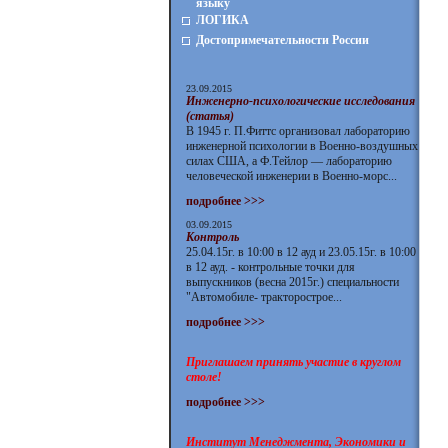
языку
ЛОГИКА
Достопримечательности России
23.09.2015
Инженерно-психологические исследования
(статья)
В 1945 г. П.Фиттс организовал лабораторию
инженерной психологии в Военно-воздушных
силах США, а Ф.Тейлор — лабораторию
человеческой инженерии в Военно-морс...
подробнее >>>
03.09.2015
Контроль
25.04.15г. в 10:00 в 12 ауд и 23.05.15г. в 10:00
в 12 ауд. - контрольные точки для
выпускников (весна 2015г.) специальности
"Автомобиле- тракторострое...
подробнее >>>
Приглашаем принять участие в круглом
столе!
подробнее >>>
Институт Менеджмента, Экономики и