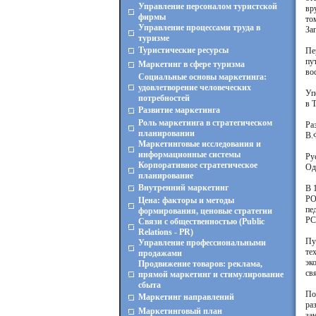
Управление персоналом туристской
вр
фирмы
то
Управление процессами труда в
За
туризме
Туристические ресурсы
Пе
пу
Маркетинг в сфере туризма
во
Социальные основы маркетинга:
удовлетворение человеческих
Уп
потребностей
в 
Развитие маркетинга
Роль маркетинга в стратегическом
Ра
планировании
В.
Маркетинговые исследования и
информационные системы
Ру
Корпоративное стратегическое
Од
планирование
Внутренний маркетинг
В 
РО
Цена: факторы и методы
пе
формирования, ценовые стратегии
РС
Связи с общественностью (Public
Relations - PR)
Пу
Управление профессиональными
те
продажами
эк
Продвижение товаров: реклама,
св
прямой маркетинг и стимулирование
сбыта
По
Маркетинг направлений
ра
Маркетинговый план
за