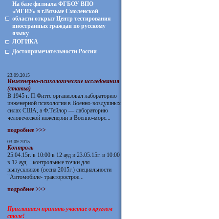
На базе филиала ФГБОУ ВПО
«МГИУ» в г.Вязьме Смоленской
области открыт Центр тестирования
иностранных граждан по русскому
языку
ЛОГИКА
Достопримечательности России
23.09.2015
Инженерно-психологические исследования
(статья)
В 1945 г. П.Фиттс организовал лабораторию
инженерной психологии в Военно-воздушных
силах США, а Ф.Тейлор — лабораторию
человеческой инженерии в Военно-морс...
подробнее >>>
03.09.2015
Контроль
25.04.15г. в 10:00 в 12 ауд и 23.05.15г. в 10:00
в 12 ауд. - контрольные точки для
выпускников (весна 2015г.) специальности
"Автомобиле- тракторострое...
подробнее >>>
Приглашаем принять участие в круглом
столе!