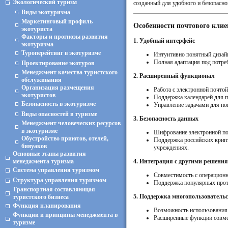
Экологический туризм
созданный для удобного и безопасно
Виды экотуризма
Маркетинговый профиль
Особенности почтового клие
экотуриста
Факторы и прогнозы развития
1. Удобный интерфейс
экотуризма
Туроперейтинг в экотуризме
Интуитивно понятный дизайн
Полная адаптация под потреб
Проектирование экотуров
Менеджмент качества туристского
2. Расширенный функционал
обслуживания
Организация размещения
Работа с электронной почтой
экотуристов
Поддержка календарей для п
Безопасность в экотуризме
Управление задачами для п
Виды опасностей в туризме
3. Безопасность данных
Менеджмент человеческих ресурсов
в экотуризме
Шифрование электронной по
Обустройство приютов, отелей,
Поддержка российских крипт
бивуаков
учреждениях.
Основные этапы развития
менеджмента туризма
4. Интеграция с другими решени
Система управления туризмом
Совместимость с операцион
Структура управления туризмом
Поддержка популярных прот
Транспортная составляющая
5. Поддержка многопользователь
туристского бизнеса
Функция планирования
Возможность использования
Функции и принципы менеджмента в
Расширенные функции совмес
туризме