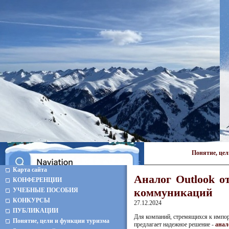
Понятие, це
Карта сайта
Аналог Outlook о
КОНФЕРЕНЦИИ
коммуникаций
УЧЕБНЫЕ ПОСОБИЯ
КОНКУРСЫ
27.12.2024
ПУБЛИКАЦИИ
Для компаний, стремящихся к импо
Понятие, цели и функции туризма
предлагает надежное решение -
анал