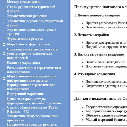
Методы менеджмента
Преимущества почтового кл
Стиль руководства туристской
фирмой
1. Полное импортозамещение
Управленческие решения
Управление персоналом туристской
Продукт разработан в Росси
фирмы
Независимость от зарубежны
Управление процессами труда в
туризме
2. Легкость настройки
Туристические ресурсы
Простое развертывание и и
Маркетинг в сфере туризма
Подробные инструкции и тех
Социальные основы маркетинга:
удовлетворение человеческих
3. Низкие затраты на внедрение
потребностей
Экономически выгодное реш
Развитие маркетинга
Доступные условия лицензир
Роль маркетинга в стратегическом
планировании
4. Регулярные обновления
Маркетинговые исследования и
информационные системы
Постоянное совершенствова
Корпоративное стратегическое
Оперативная адаптация к и
планирование
Внутренний маркетинг
Для кого подходит аналог O
Цена: факторы и методы
формирования, ценовые стратегии
Государственные учрежде
Связи с общественностью (Public
Корпоративный сектор:
уд
Relations - PR)
Образовательные учрежде
Управление профессиональными
Малый и средний бизнес:
э
продажами
Продвижение товаров: реклама,