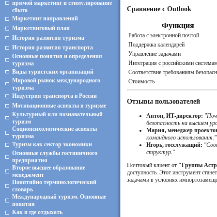
прямой маркетинг и стимулирование
Сравнение с Outlook
сбыта
Маркетинг направлений
Функция
Маркетинговый план
Работа с электронной почтой
История развития туризма
Поддержка календарей
История развития транспорта
Управление задачами
Основные понятия и определения
Интеграция с российскими система
туризма
Виды туристских организаций
Соответствие требованиям безопасн
Мировой рынок международного
Стоимость
туризма
Индустрия транспорта в России
Отзывы пользователей
Мотивационные аспекты в туризме
Культурный или познавательный
Антон, ИТ-директор:
"Поч
туризм
безопасность на высшем уро
Социопсихологические аспекты
Мария, менеджер проекто
туризма
командного использования."
Туризм как сектор экономики
Игорь, госслужащий:
"Соо
структур."
Основные службы гостиничного
предприятия
Почтовый клиент от
"Группы Астр
Второе высшее образование
доступность. Этот инструмент стане
менеджмент
задачами в условиях импортозамещ
Понятийно терминологический
словарь
Международный туризм. Основные
понятия
Как и где отдыхать