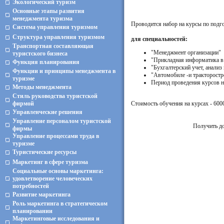
Экологический туризм
Основные этапы развития
менеджмента туризма
Проводится набор на курсы по подг
Система управления туризмом
Структура управления туризмом
для специальностей:
Транспортная составляющая
"Менеджмент организации"
туристского бизнеса
"Прикладная информатика в
Функция планирования
"Бухгалтерский учет, анализ 
Функции и принципы менеджмента в
"Автомобиле -и тракторостр
туризме
Период проведения курсов н
Методы менеджмента
Стиль руководства туристской
фирмой
Стоимость обучения на курсах - 600
Управленческие решения
Управление персоналом туристской
Получить до
фирмы
Управление процессами труда в
туризме
Туристические ресурсы
Маркетинг в сфере туризма
Социальные основы маркетинга:
удовлетворение человеческих
потребностей
Развитие маркетинга
Роль маркетинга в стратегическом
планировании
Маркетинговые исследования и