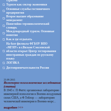
туризма
Туризм как сектор экономики
Основные службы гостиничного
предприятия
Второе высшее образование
менеджмент
Понятийно терминологический
словарь
Международный туризм. Основные
понятия
Как и где отдыхать
На базе филиала ФГБОУ ВПО
«МГИУ» в г.Вязьме Смоленской
области открыт Центр тестирования
иностранных граждан по русскому
языку
ЛОГИКА
Достопримечательности России
23.09.2015
Инженерно-психологические исследования
(статья)
В 1945 г. П.Фиттс организовал лабораторию
инженерной психологии в Военно-воздушных
силах США, а Ф.Тейлор — лабораторию
человеческой инженерии в Военно-морс...
подробнее >>>