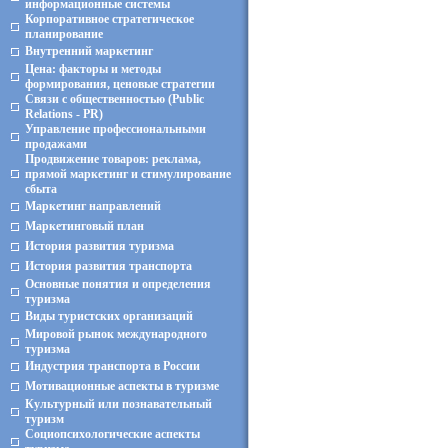
информационные системы
Корпоративное стратегическое
планирование
Внутренний маркетинг
Цена: факторы и методы
формирования, ценовые стратегии
Связи с общественностью (Public
Relations - PR)
Управление профессиональными
продажами
Продвижение товаров: реклама,
прямой маркетинг и стимулирование
сбыта
Маркетинг направлений
Маркетинговый план
История развития туризма
История развития транспорта
Основные понятия и определения
туризма
Виды туристских организаций
Мировой рынок международного
туризма
Индустрия транспорта в России
Мотивационные аспекты в туризме
Культурный или познавательный
туризм
Социопсихологические аспекты