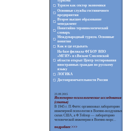
туризма
Туризм как сектор экономики
Основные службы гостиничного
предприятия
Второе высшее образование
менеджмент
Понятийно терминологический
словарь
Международный туризм. Основные
понятия
Как и где отдыхать
На базе филиала ФГБОУ ВПО
«МГИУ» в г.Вязьме Смоленской
области открыт Центр тестирования
иностранных граждан по русскому
языку
ЛОГИКА
Достопримечательности России
23.09.2015
Инженерно-психологические исследования
(статья)
В 1945 г. П.Фиттс организовал лабораторию
инженерной психологии в Военно-воздушных
силах США, а Ф.Тейлор — лабораторию
человеческой инженерии в Военно-морс...
подробнее >>>