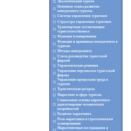
Экологический туризм
Основные этапы развития
менеджмента туризма
Система управления туризмом
Структура управления туризмом
Транспортная составляющая
туристского бизнеса
Функция планирования
Функции и принципы менеджмента в
туризме
Методы менеджмента
Стиль руководства туристской
фирмой
Управленческие решения
Управление персоналом туристской
фирмы
Управление процессами труда в
туризме
Туристические ресурсы
Маркетинг в сфере туризма
Социальные основы маркетинга:
удовлетворение человеческих
потребностей
Развитие маркетинга
Роль маркетинга в стратегическом
планировании
Маркетинговые исследования и