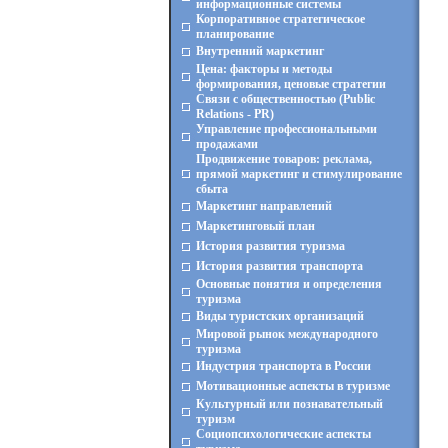
информационные системы
Корпоративное стратегическое
планирование
Внутренний маркетинг
Цена: факторы и методы
формирования, ценовые стратегии
Связи с общественностью (Public
Relations - PR)
Управление профессиональными
продажами
Продвижение товаров: реклама,
прямой маркетинг и стимулирование
сбыта
Маркетинг направлений
Маркетинговый план
История развития туризма
История развития транспорта
Основные понятия и определения
туризма
Виды туристских организаций
Мировой рынок международного
туризма
Индустрия транспорта в России
Мотивационные аспекты в туризме
Культурный или познавательный
туризм
Социопсихологические аспекты