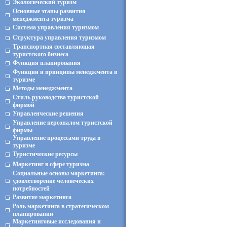
Экологический туризм
Основные этапы развития
менеджмента туризма
Система управления туризмом
Структура управления туризмом
Транспортная составляющая
туристского бизнеса
Функция планирования
Функции и принципы менеджмента в
туризме
Методы менеджмента
Стиль руководства туристской
фирмой
Управленческие решения
Управление персоналом туристской
фирмы
Управление процессами труда в
туризме
Туристические ресурсы
Маркетинг в сфере туризма
Социальные основы маркетинга:
удовлетворение человеческих
потребностей
Развитие маркетинга
Роль маркетинга в стратегическом
планировании
Маркетинговые исследования и