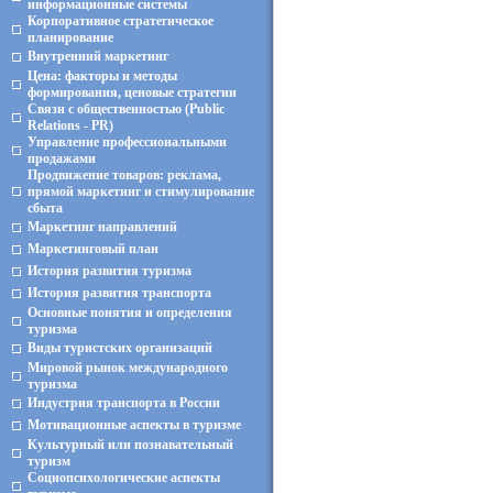
информационные системы
Корпоративное стратегическое
планирование
Внутренний маркетинг
Цена: факторы и методы
формирования, ценовые стратегии
Связи с общественностью (Public
Relations - PR)
Управление профессиональными
продажами
Продвижение товаров: реклама,
прямой маркетинг и стимулирование
сбыта
Маркетинг направлений
Маркетинговый план
История развития туризма
История развития транспорта
Основные понятия и определения
туризма
Виды туристских организаций
Мировой рынок международного
туризма
Индустрия транспорта в России
Мотивационные аспекты в туризме
Культурный или познавательный
туризм
Социопсихологические аспекты