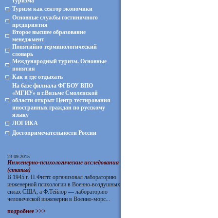
туризма
Туризм как сектор экономики
Основные службы гостиничного
предприятия
Второе высшее образование
менеджмент
Понятийно терминологический
словарь
Международный туризм. Основные
понятия
Как и где отдыхать
На базе филиала ФГБОУ ВПО
«МГИУ» в г.Вязьме Смоленской
области открыт Центр тестирования
иностранных граждан по русскому
языку
ЛОГИКА
Достопримечательности России
23.09.2015
Инженерно-психологические исследования
(статья)
В 1945 г. П.Фиттс организовал лабораторию
инженерной психологии в Военно-воздушных
силах США, а Ф.Тейлор — лабораторию
человеческой инженерии в Военно-морс...
подробнее >>>